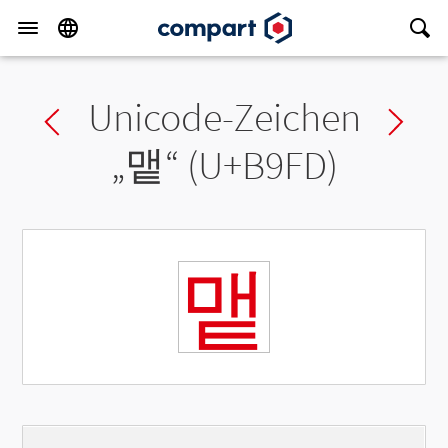
Unicode-Zeichen
Previous char
Ne
„
맽
“ (U+B9FD)
맽