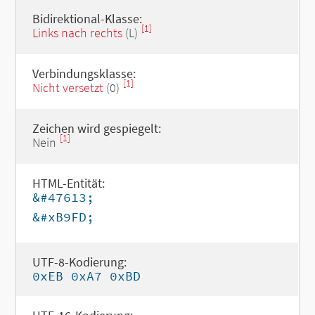
Bidirektional-Klasse:
[1]
Links nach rechts
(L)
Verbindungsklasse:
[1]
Nicht versetzt
(0)
Zeichen wird gespiegelt:
[1]
Nein
HTML-Entität:
&#47613;
&#xB9FD;
UTF-8-Kodierung:
0xEB 0xA7 0xBD