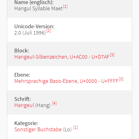
Name (englisch):
[1]
Hangul Syllable Maet
Unicode-Version:
[2]
2.0 (Juli 1996)
Block:
[3]
Hangeul-Silbenzeichen, U+AC00 - U+D7AF
Ebene:
[3]
Mehrsprachige Basis-Ebene, U+0000 - U+FFFF
Schrift:
[4]
Hangeul
(Hang)
Kategorie:
[1]
Sonstiger Buchstabe
(Lo)