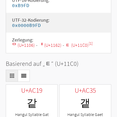
UTF-16-Kodierung:
0xB9FD
UTF-32-Kodierung:
0x0000B9FD
Zerlegung:
[1]
ᄆ (U+1106)
-
ᅢ (U+1162)
-
ᇀ (U+11C0)
Basierend auf „
ᇀ
“ (U+11C0)
U+AC19
U+AC35
같
갵
Hangul Syllable Gat
Hangul Syllable Gaet