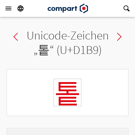
Unicode-Zeichen
Previous char
Ne
„
톹
“ (U+D1B9)
톹