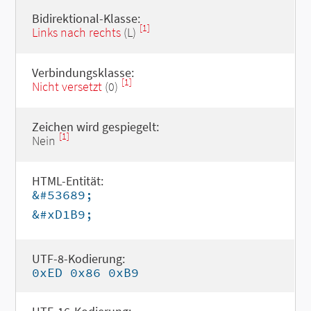
Bidirektional-Klasse:
[1]
Links nach rechts
(L)
Verbindungsklasse:
[1]
Nicht versetzt
(0)
Zeichen wird gespiegelt:
[1]
Nein
HTML-Entität:
&#53689;
&#xD1B9;
UTF-8-Kodierung:
0xED 0x86 0xB9