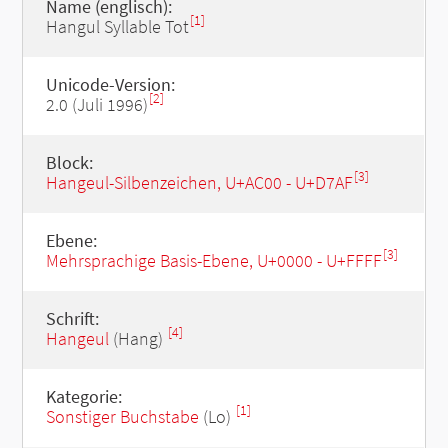
Name (englisch):
[1]
Hangul Syllable Tot
Unicode-Version:
[2]
2.0 (Juli 1996)
Block:
[3]
Hangeul-Silbenzeichen, U+AC00 - U+D7AF
Ebene:
[3]
Mehrsprachige Basis-Ebene, U+0000 - U+FFFF
Schrift:
[4]
Hangeul
(Hang)
Kategorie:
[1]
Sonstiger Buchstabe
(Lo)