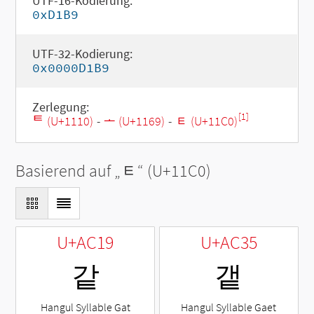
UTF-16-Kodierung:
0xD1B9
UTF-32-Kodierung:
0x0000D1B9
Zerlegung:
[1]
ᄐ (U+1110)
-
ᅩ (U+1169)
-
ᇀ (U+11C0)
Basierend auf „
ᇀ
“ (U+11C0)
U+AC19
U+AC35
같
갵
Hangul Syllable Gat
Hangul Syllable Gaet