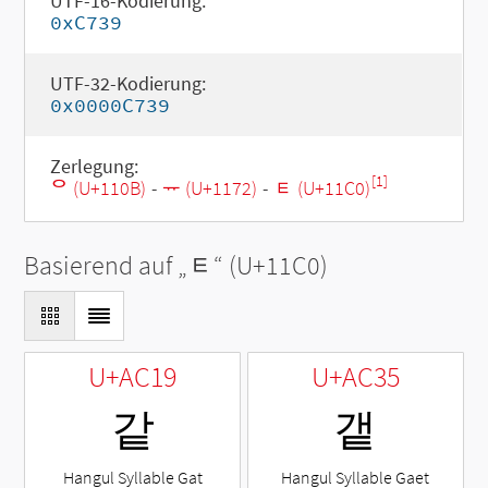
UTF-16-Kodierung:
0xC739
UTF-32-Kodierung:
0x0000C739
Zerlegung:
[1]
ᄋ (U+110B)
-
ᅲ (U+1172)
-
ᇀ (U+11C0)
Basierend auf „
ᇀ
“ (U+11C0)
U+AC19
U+AC35
같
갵
Hangul Syllable Gat
Hangul Syllable Gaet