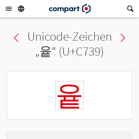
Unicode-Zeichen
Previous char
Ne
„
윹
“ (U+C739)
윹