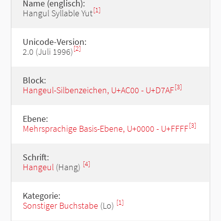
Name (englisch):
[1]
Hangul Syllable Yut
Unicode-Version:
[2]
2.0 (Juli 1996)
Block:
[3]
Hangeul-Silbenzeichen, U+AC00 - U+D7AF
Ebene:
[3]
Mehrsprachige Basis-Ebene, U+0000 - U+FFFF
Schrift:
[4]
Hangeul
(Hang)
Kategorie:
[1]
Sonstiger Buchstabe
(Lo)