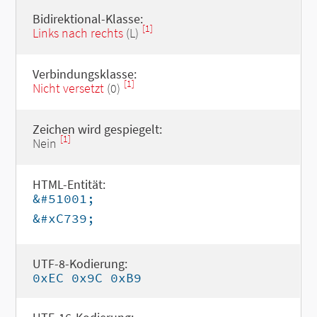
Bidirektional-Klasse:
[1]
Links nach rechts
(L)
Verbindungsklasse:
[1]
Nicht versetzt
(0)
Zeichen wird gespiegelt:
[1]
Nein
HTML-Entität:
&#51001;
&#xC739;
UTF-8-Kodierung:
0xEC 0x9C 0xB9