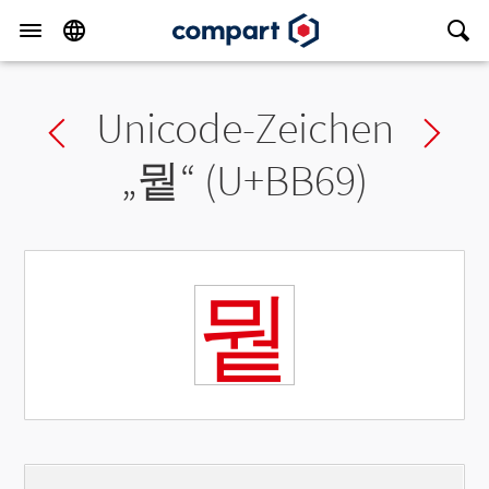
Unicode-Zeichen
Previous char
Ne
„
뭩
“ (U+BB69)
뭩