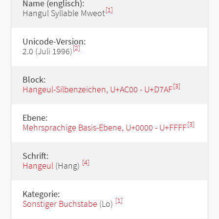
Name (englisch):
[1]
Hangul Syllable Mweot
Unicode-Version:
[2]
2.0 (Juli 1996)
Block:
[3]
Hangeul-Silbenzeichen, U+AC00 - U+D7AF
Ebene:
[3]
Mehrsprachige Basis-Ebene, U+0000 - U+FFFF
Schrift:
[4]
Hangeul
(Hang)
Kategorie:
[1]
Sonstiger Buchstabe
(Lo)