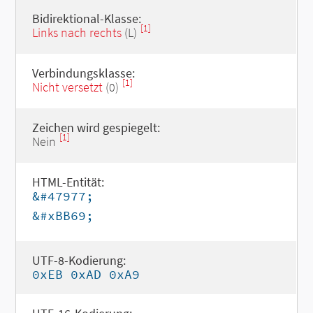
Bidirektional-Klasse:
[1]
Links nach rechts
(L)
Verbindungsklasse:
[1]
Nicht versetzt
(0)
Zeichen wird gespiegelt:
[1]
Nein
HTML-Entität:
&#47977;
&#xBB69;
UTF-8-Kodierung:
0xEB 0xAD 0xA9