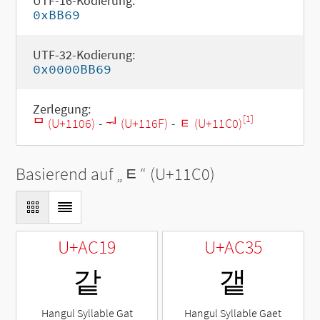
UTF-16-Kodierung:
0xBB69
UTF-32-Kodierung:
0x0000BB69
Zerlegung:
[1]
ᄆ (U+1106)
-
ᅯ (U+116F)
-
ᇀ (U+11C0)
Basierend auf „
ᇀ
“ (U+11C0)
U+AC19
U+AC35
같
갵
Hangul Syllable Gat
Hangul Syllable Gaet