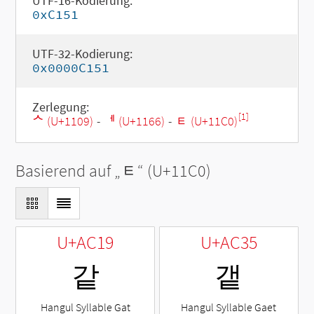
UTF-16-Kodierung:
0xC151
UTF-32-Kodierung:
0x0000C151
Zerlegung:
[1]
ᄉ (U+1109)
-
ᅦ (U+1166)
-
ᇀ (U+11C0)
Basierend auf „
ᇀ
“ (U+11C0)
U+AC19
U+AC35
같
갵
Hangul Syllable Gat
Hangul Syllable Gaet