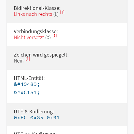
Bidirektional-Klasse:
[1]
Links nach rechts
(L)
Verbindungsklasse:
[1]
Nicht versetzt
(0)
Zeichen wird gespiegelt:
[1]
Nein
HTML-Entität:
&#49489;
&#xC151;
UTF-8-Kodierung:
0xEC 0x85 0x91