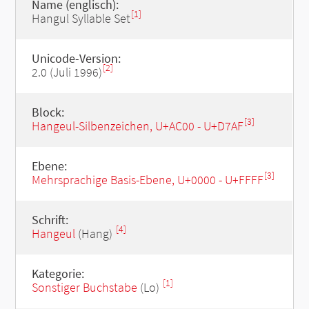
Name (englisch):
[1]
Hangul Syllable Set
Unicode-Version:
[2]
2.0 (Juli 1996)
Block:
[3]
Hangeul-Silbenzeichen, U+AC00 - U+D7AF
Ebene:
[3]
Mehrsprachige Basis-Ebene, U+0000 - U+FFFF
Schrift:
[4]
Hangeul
(Hang)
Kategorie:
[1]
Sonstiger Buchstabe
(Lo)