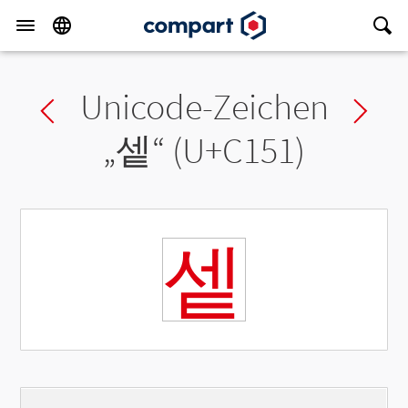
Unicode-Zeichen
Previous char
Ne
„
셑
“ (U+C151)
셑