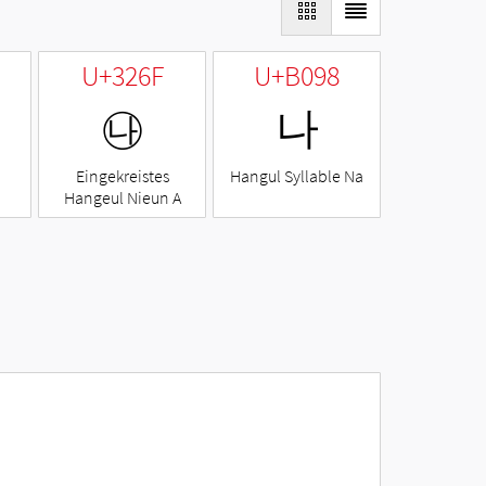
U+326F
U+B098
㉯
나
Eingekreistes
Hangul Syllable Na
Hangeul Nieun A