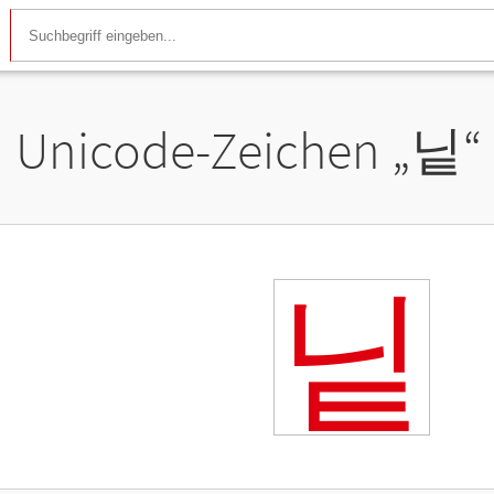
Unicode-Zeichen „
닡
“
닡