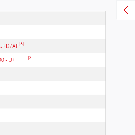
[3]
 U+D7AF
[3]
00 - U+FFFF