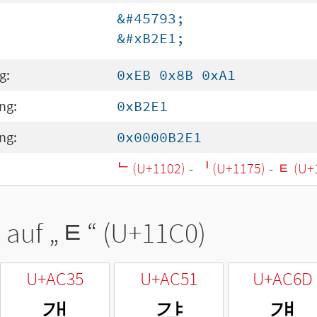
&#45793;
&#xB2E1;
g:
0xEB 0x8B 0xA1
ng:
0xB2E1
ng:
0x0000B2E1
ᄂ (U+1102)
-
ᅵ (U+1175)
-
ᇀ (U+
 auf „
ᇀ
“ (U+11C0)
U+AC35
U+AC51
U+AC6D
갵
걑
걭