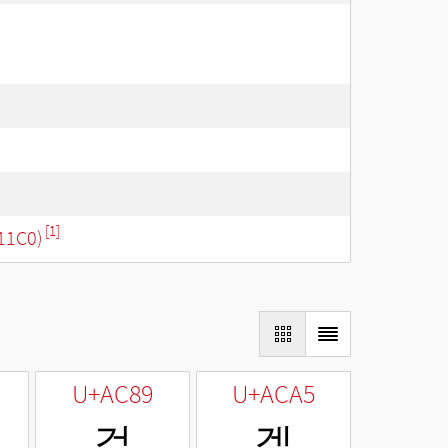
[1]
11C0)
U+AC89
U+ACA5
겉
겥