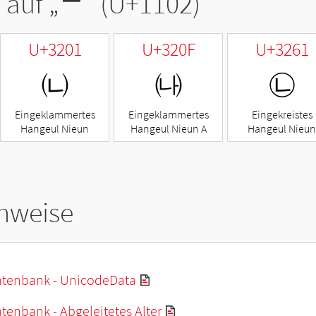
 auf „
ᄂ
“ (U+1102)
U+3201
U+320F
U+3261
㈁
㈏
㉡
Eingeklammertes
Eingeklammertes
Eingekreistes
Hangeul Nieun
Hangeul Nieun A
Hangeul Nieun
hweise
tenbank - UnicodeData
enbank - Abgeleitetes Alter