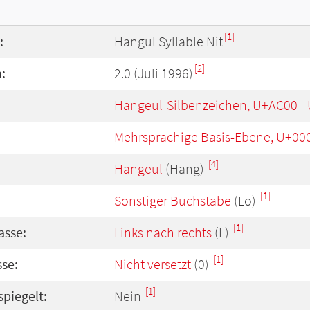
[1]
:
Hangul Syllable Nit
[2]
:
2.0 (Juli 1996)
Hangeul-Silbenzeichen, U+AC00 -
Mehrsprachige Basis-Ebene, U+00
[4]
Hangeul
(Hang)
[1]
Sonstiger Buchstabe
(Lo)
[1]
asse:
Links nach rechts
(L)
[1]
se:
Nicht versetzt
(0)
[1]
spiegelt:
Nein