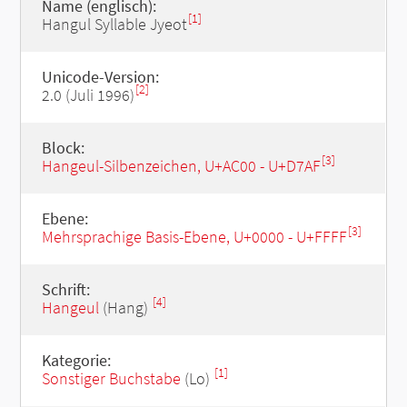
Name (englisch):
[1]
Hangul Syllable Jyeot
Unicode-Version:
[2]
2.0 (Juli 1996)
Block:
[3]
Hangeul-Silbenzeichen, U+AC00 - U+D7AF
Ebene:
[3]
Mehrsprachige Basis-Ebene, U+0000 - U+FFFF
Schrift:
[4]
Hangeul
(Hang)
Kategorie:
[1]
Sonstiger Buchstabe
(Lo)