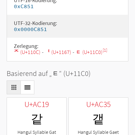
UTF-16-Kodierung:
0xC851
UTF-32-Kodierung:
0x0000C851
Zerlegung:
[1]
ᄌ (U+110C)
-
ᅧ (U+1167)
-
ᇀ (U+11C0)
Basierend auf „
ᇀ
“ (U+11C0)
U+AC19
U+AC35
같
갵
Hangul Syllable Gat
Hangul Syllable Gaet