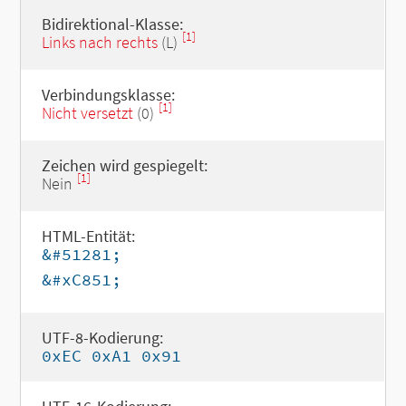
Bidirektional-Klasse:
[1]
Links nach rechts
(L)
Verbindungsklasse:
[1]
Nicht versetzt
(0)
Zeichen wird gespiegelt:
[1]
Nein
HTML-Entität:
&#51281;
&#xC851;
UTF-8-Kodierung:
0xEC 0xA1 0x91