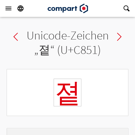
Unicode-Zeichen
Previous char
Ne
„
졑
“ (U+C851)
졑