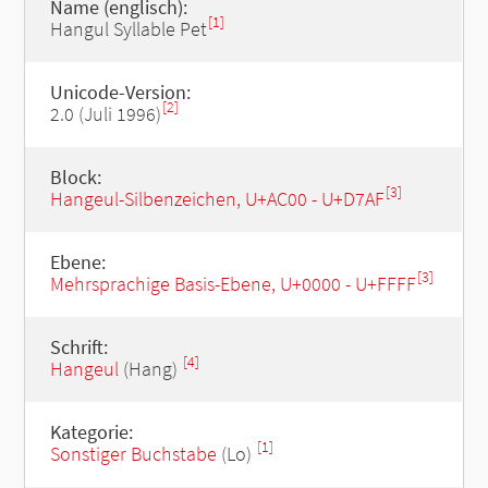
Name (englisch):
[1]
Hangul Syllable Pet
Unicode-Version:
[2]
2.0 (Juli 1996)
Block:
[3]
Hangeul-Silbenzeichen, U+AC00 - U+D7AF
Ebene:
[3]
Mehrsprachige Basis-Ebene, U+0000 - U+FFFF
Schrift:
[4]
Hangeul
(Hang)
Kategorie:
[1]
Sonstiger Buchstabe
(Lo)