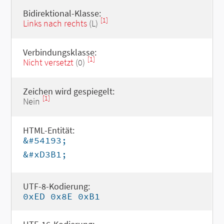
Bidirektional-Klasse:
[1]
Links nach rechts
(L)
Verbindungsklasse:
[1]
Nicht versetzt
(0)
Zeichen wird gespiegelt:
[1]
Nein
HTML-Entität:
&#54193;
&#xD3B1;
UTF-8-Kodierung:
0xED 0x8E 0xB1