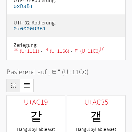
UTF-16-Kodierung:
0xD3B1
UTF-32-Kodierung:
0x0000D3B1
Zerlegung:
[1]
ᄑ (U+1111)
-
ᅦ (U+1166)
-
ᇀ (U+11C0)
Basierend auf „
ᇀ
“ (U+11C0)
U+AC19
U+AC35
같
갵
Hangul Syllable Gat
Hangul Syllable Gaet