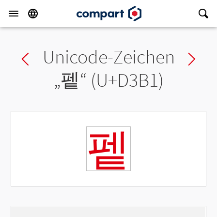
Unicode-Zeichen
Previous char
Ne
„
펱
“ (U+D3B1)
펱