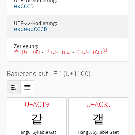
UTF-16-Kodierung:
0xCCCD
UTF-32-Kodierung:
0x0000CCCD
Zerlegung:
[1]
ᄎ (U+110E)
-
ᅦ (U+1166)
-
ᇀ (U+11C0)
Basierend auf „
ᇀ
“ (U+11C0)
U+AC19
U+AC35
같
갵
Hangul Syllable Gat
Hangul Syllable Gaet