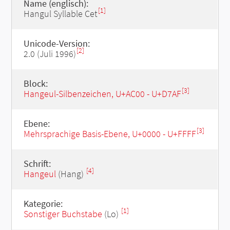
Name (englisch):
[1]
Hangul Syllable Cet
Unicode-Version:
[2]
2.0 (Juli 1996)
Block:
[3]
Hangeul-Silbenzeichen, U+AC00 - U+D7AF
Ebene:
[3]
Mehrsprachige Basis-Ebene, U+0000 - U+FFFF
Schrift:
[4]
Hangeul
(Hang)
Kategorie:
[1]
Sonstiger Buchstabe
(Lo)