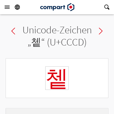
Unicode-Zeichen
Previous char
Ne
„
쳍
“ (U+CCCD)
쳍