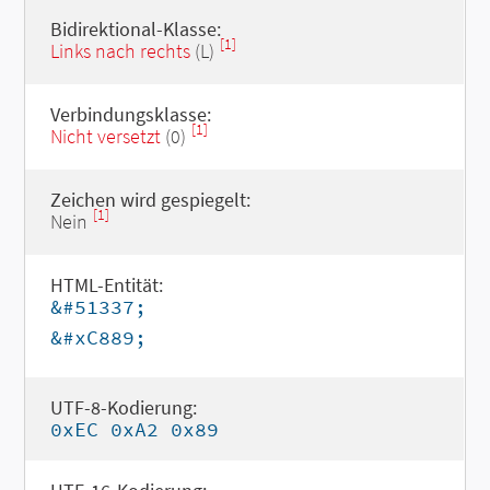
Bidirektional-Klasse:
[1]
Links nach rechts
(L)
Verbindungsklasse:
[1]
Nicht versetzt
(0)
Zeichen wird gespiegelt:
[1]
Nein
HTML-Entität:
&#51337;
&#xC889;
UTF-8-Kodierung:
0xEC 0xA2 0x89