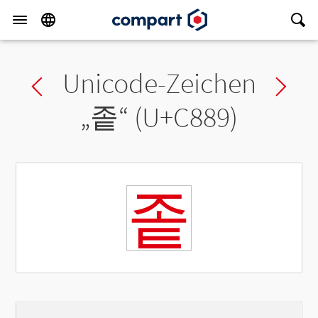
Unicode-Zeichen
Previous char
Ne
„
좉
“ (U+C889)
좉