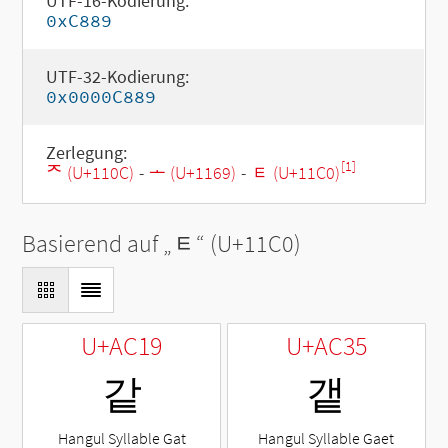
UTF-16-Kodierung:
0xC889
UTF-32-Kodierung:
0x0000C889
Zerlegung:
[1]
ᄌ (U+110C)
-
ᅩ (U+1169)
-
ᇀ (U+11C0)
Basierend auf „
ᇀ
“ (U+11C0)
U+AC19
U+AC35
같
갵
Hangul Syllable Gat
Hangul Syllable Gaet