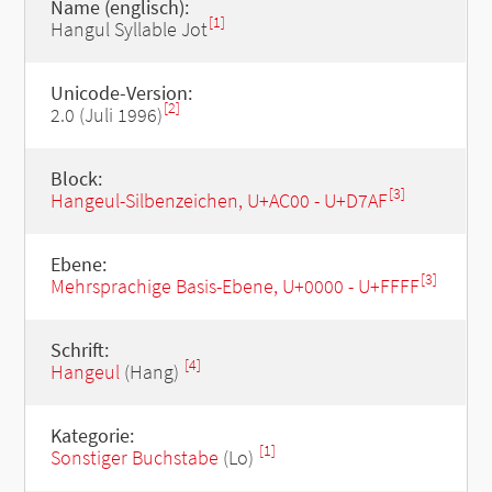
Name (englisch):
[1]
Hangul Syllable Jot
Unicode-Version:
[2]
2.0 (Juli 1996)
Block:
[3]
Hangeul-Silbenzeichen, U+AC00 - U+D7AF
Ebene:
[3]
Mehrsprachige Basis-Ebene, U+0000 - U+FFFF
Schrift:
[4]
Hangeul
(Hang)
Kategorie:
[1]
Sonstiger Buchstabe
(Lo)