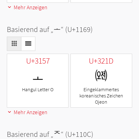
Mehr Anzeigen
Basierend auf „
ᅩ
“ (U+1169)
U+3157
U+321D
ㅗ
㈝
Hangul Letter O
Eingeklammertes
koreanisches Zeichen
Ojeon
Mehr Anzeigen
Basierend auf „
ᄌ
“ (U+110C)