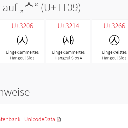
 auf „
ᄉ
“ (U+1109)
U+3206
U+3214
U+3266
㈆
㈔
㉦
Eingeklammertes
Eingeklammertes
Eingekreistes
Hangeul Sios
Hangeul Sios A
Hangeul Sios
hweise
tenbank - UnicodeData