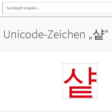
Unicode-Zeichen „
샽
“
샽