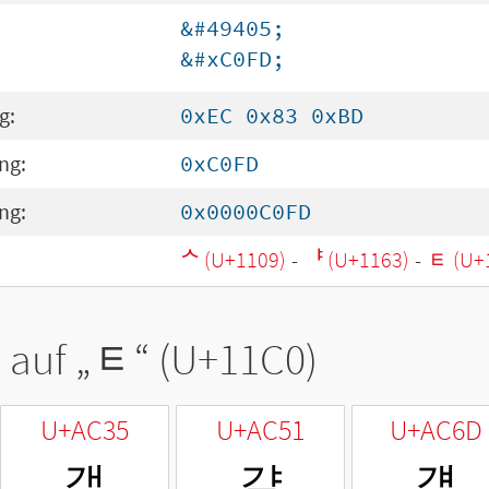
&#49405;
&#xC0FD;
g:
0xEC 0x83 0xBD
ng:
0xC0FD
ng:
0x0000C0FD
ᄉ (U+1109)
-
ᅣ (U+1163)
-
ᇀ (U+
 auf „
ᇀ
“ (U+11C0)
U+AC35
U+AC51
U+AC6D
갵
걑
걭