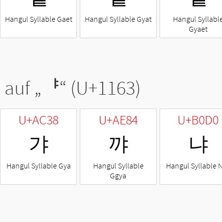
Hangul Syllable Gaet
Hangul Syllable Gyat
Hangul Syllabl
Gyaet
 auf „
ᅣ
“ (U+1163)
U+AC38
U+AE84
U+B0D0
갸
꺄
냐
Hangul Syllable Gya
Hangul Syllable
Hangul Syllable 
Ggya