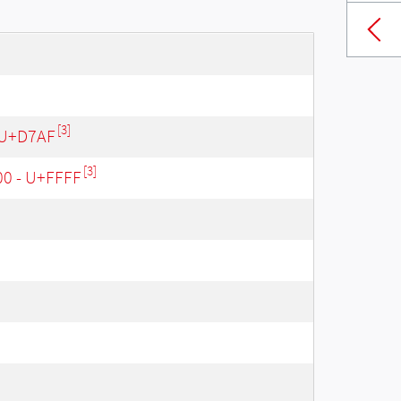
[3]
 U+D7AF
[3]
00 - U+FFFF