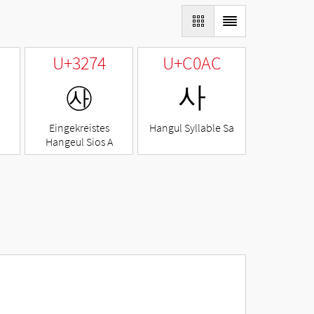
U+3274
U+C0AC
㉴
사
Eingekreistes
Hangul Syllable Sa
Hangeul Sios A