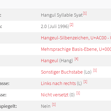
[1]
:
Hangul Syllable Syat
[2]
:
2.0 (Juli 1996)
Hangeul-Silbenzeichen, U+AC00 -
Mehrsprachige Basis-Ebene, U+00
[4]
Hangeul
(Hang)
[1]
Sonstiger Buchstabe
(Lo)
[1]
asse:
Links nach rechts
(L)
[1]
se:
Nicht versetzt
(0)
[1]
spiegelt:
Nein