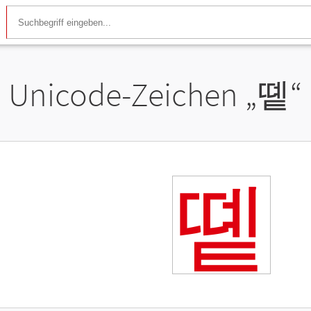
Unicode-Zeichen „
똍
“
똍