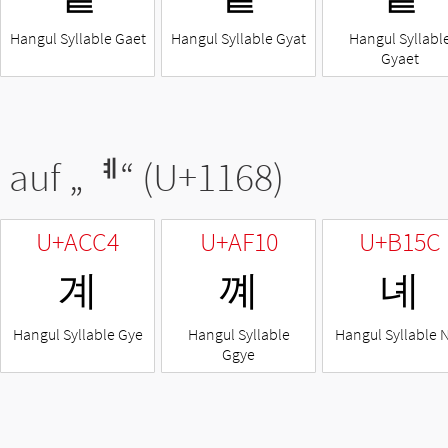
Hangul Syllable Gaet
Hangul Syllable Gyat
Hangul Syllabl
Gyaet
 auf „
ᅨ
“ (U+1168)
U+ACC4
U+AF10
U+B15C
계
꼐
녜
Hangul Syllable Gye
Hangul Syllable
Hangul Syllable 
Ggye