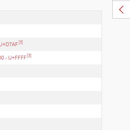
[3]
 U+D7AF
[3]
00 - U+FFFF