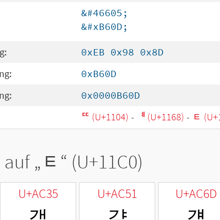
&#46605;
&#xB60D;
g:
0xEB 0x98 0x8D
ng:
0xB60D
ng:
0x0000B60D
ᄄ (U+1104)
-
ᅨ (U+1168)
-
ᇀ (U+
 auf „
ᇀ
“ (U+11C0)
U+AC35
U+AC51
U+AC6D
갵
걑
걭