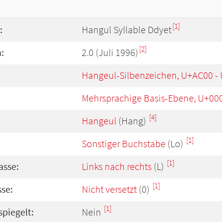
[1]
:
Hangul Syllable Ddyet
[2]
:
2.0 (Juli 1996)
Hangeul-Silbenzeichen, U+AC00 -
Mehrsprachige Basis-Ebene, U+00
[4]
Hangeul
(Hang)
[1]
Sonstiger Buchstabe
(Lo)
[1]
asse:
Links nach rechts
(L)
[1]
se:
Nicht versetzt
(0)
[1]
spiegelt:
Nein