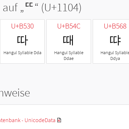
 auf „
ᄄ
“ (U+1104)
U+B530
U+B54C
U+B568
따
때
땨
Hangul Syllable Dda
Hangul Syllable
Hangul Syllabl
Ddae
Ddya
hweise
tenbank - UnicodeData