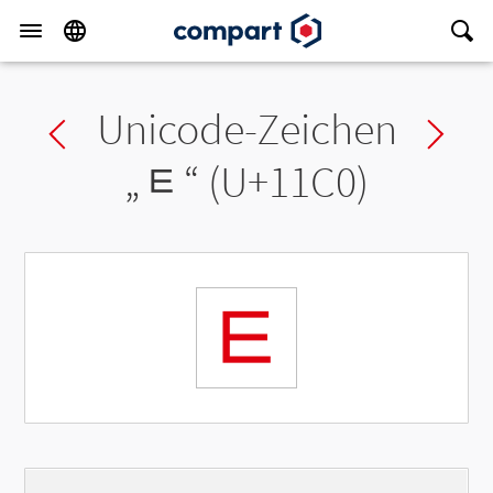
Unicode-Zeichen
Previous char
Ne
„
ᇀ
“ (U+11C0)
ᇀ