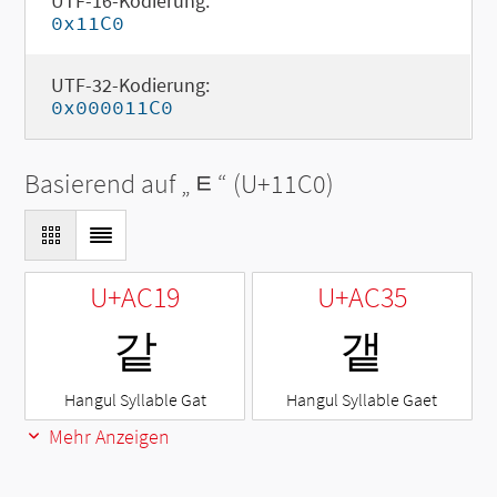
UTF-16-Kodierung:
0x11C0
UTF-32-Kodierung:
0x000011C0
Basierend auf „
ᇀ
“ (U+11C0)
U+AC19
U+AC35
같
갵
Hangul Syllable Gat
Hangul Syllable Gaet
Mehr Anzeigen