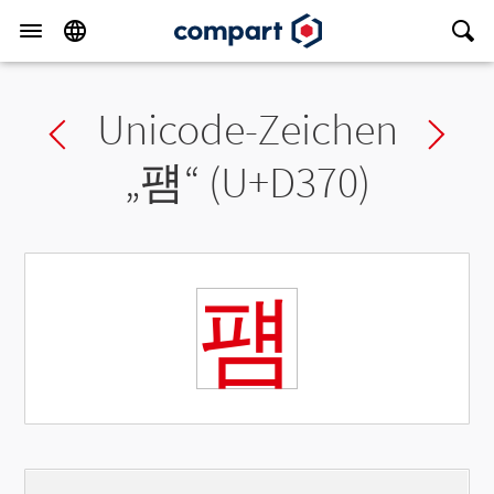
Unicode-Zeichen
Previous char
Ne
„
퍰
“ (U+D370)
퍰