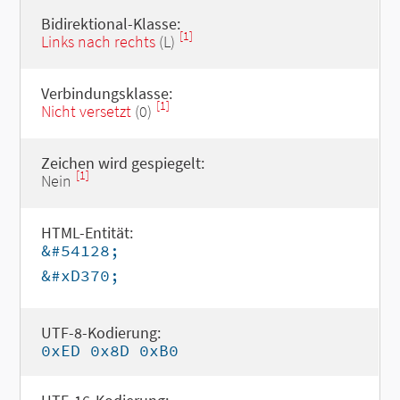
Bidirektional-Klasse:
[1]
Links nach rechts
(L)
Verbindungsklasse:
[1]
Nicht versetzt
(0)
Zeichen wird gespiegelt:
[1]
Nein
HTML-Entität:
&#54128;
&#xD370;
UTF-8-Kodierung:
0xED 0x8D 0xB0