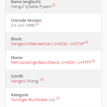
Name (englisch):
[1]
Hangul Syllable Pyaem
Unicode-Version:
[2]
2.0 (Juli 1996)
Block:
[3]
Hangeul-Silbenzeichen, U+AC00 - U+D7AF
Ebene:
[3]
Mehrsprachige Basis-Ebene, U+0000 - U+FFFF
Schrift:
[4]
Hangeul
(Hang)
Kategorie:
[1]
Sonstiger Buchstabe
(Lo)