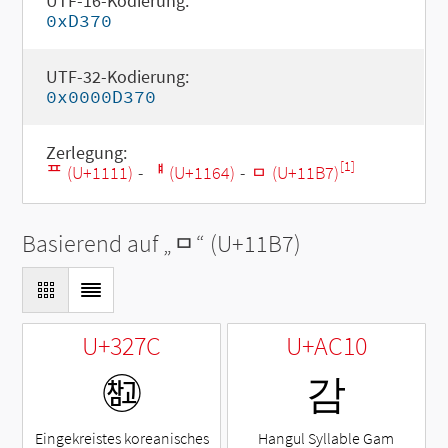
UTF-16-Kodierung:
0xD370
UTF-32-Kodierung:
0x0000D370
Zerlegung:
[1]
ᄑ (U+1111)
-
ᅤ (U+1164)
-
ᆷ (U+11B7)
Basierend auf „
ᆷ
“ (U+11B7)
U+327C
U+AC10
㉼
감
Eingekreistes koreanisches
Hangul Syllable Gam