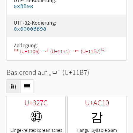
UTF-16-Kodierung:
0xBB98
UTF-32-Kodierung:
0x0000BB98
Zerlegung:
[1]
ᄆ (U+1106)
-
ᅱ (U+1171)
-
ᆷ (U+11B7)
Basierend auf „
ᆷ
“ (U+11B7)
U+327C
U+AC10
㉼
감
Eingekreistes koreanisches
Hangul Syllable Gam