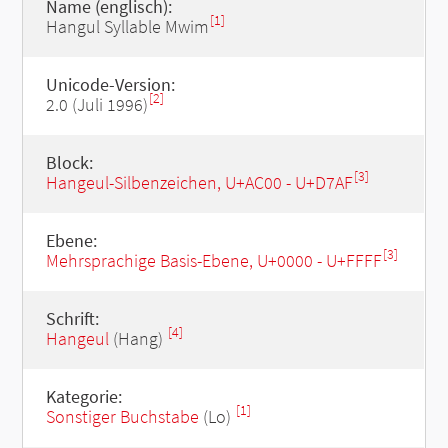
Name (englisch):
[1]
Hangul Syllable Mwim
Unicode-Version:
[2]
2.0 (Juli 1996)
Block:
[3]
Hangeul-Silbenzeichen, U+AC00 - U+D7AF
Ebene:
[3]
Mehrsprachige Basis-Ebene, U+0000 - U+FFFF
Schrift:
[4]
Hangeul
(Hang)
Kategorie:
[1]
Sonstiger Buchstabe
(Lo)