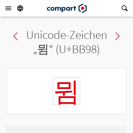
Unicode-Zeichen
Previous char
Ne
„
뮘
“ (U+BB98)
뮘