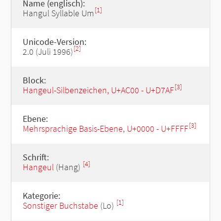
Name (englisch):
[1]
Hangul Syllable Um
Unicode-Version:
[2]
2.0 (Juli 1996)
Block:
[3]
Hangeul-Silbenzeichen, U+AC00 - U+D7AF
Ebene:
[3]
Mehrsprachige Basis-Ebene, U+0000 - U+FFFF
Schrift:
[4]
Hangeul
(Hang)
Kategorie:
[1]
Sonstiger Buchstabe
(Lo)