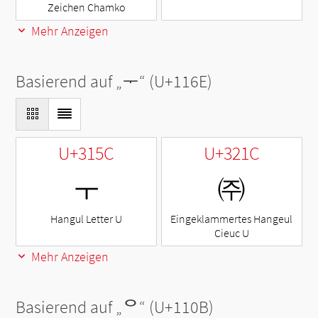
Zeichen Chamko
Mehr Anzeigen
Basierend auf „
ᅮ
“ (U+116E)
U+315C
U+321C
ㅜ
㈜
Hangul Letter U
Eingeklammertes Hangeul
Cieuc U
Mehr Anzeigen
Basierend auf „
ᄋ
“ (U+110B)