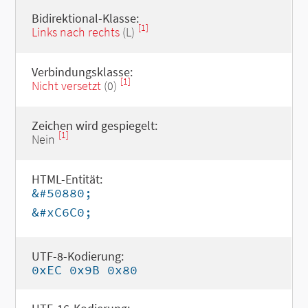
Bidirektional-Klasse:
[1]
Links nach rechts
(L)
Verbindungsklasse:
[1]
Nicht versetzt
(0)
Zeichen wird gespiegelt:
[1]
Nein
HTML-Entität:
&#50880;
&#xC6C0;
UTF-8-Kodierung:
0xEC 0x9B 0x80