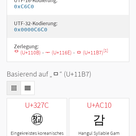
UTF-16-Kodierung:
0xC6C0
UTF-32-Kodierung:
0x0000C6C0
Zerlegung:
[1]
ᄋ (U+110B)
-
ᅮ (U+116E)
-
ᆷ (U+11B7)
Basierend auf „
ᆷ
“ (U+11B7)
U+327C
U+AC10
㉼
감
Eingekreistes koreanisches
Hangul Syllable Gam