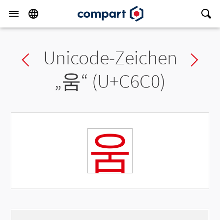
Unicode-Zeichen
Previous char
Ne
„
움
“ (U+C6C0)
움