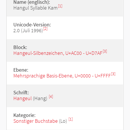
Name (englisch):
[1]
Hangul Syllable Kam
Unicode-Version:
[2]
2.0 (Juli 1996)
Block:
[3]
Hangeul-Silbenzeichen, U+AC00 - U+D7AF
Ebene:
[3]
Mehrsprachige Basis-Ebene, U+0000 - U+FFFF
Schrift:
[4]
Hangeul
(Hang)
Kategorie:
[1]
Sonstiger Buchstabe
(Lo)