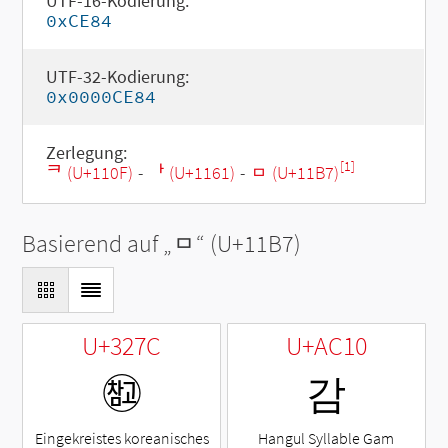
UTF-16-Kodierung:
0xCE84
UTF-32-Kodierung:
0x0000CE84
Zerlegung:
[1]
ᄏ (U+110F)
-
ᅡ (U+1161)
-
ᆷ (U+11B7)
Basierend auf „
ᆷ
“ (U+11B7)
U+327C
U+AC10
㉼
감
Eingekreistes koreanisches
Hangul Syllable Gam