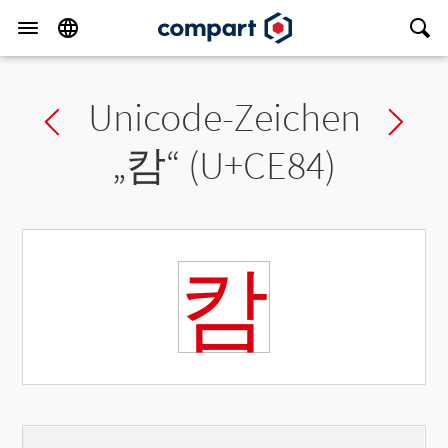
Unicode-Zeichen
Previous char
Ne
„
캄
“ (U+CE84)
캄