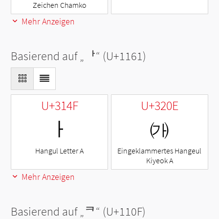
Zeichen Chamko
Mehr Anzeigen
Basierend auf „
ᅡ
“ (U+1161)
U+314F
U+320E
ㅏ
㈎
Hangul Letter A
Eingeklammertes Hangeul
Kiyeok A
Mehr Anzeigen
Basierend auf „
ᄏ
“ (U+110F)