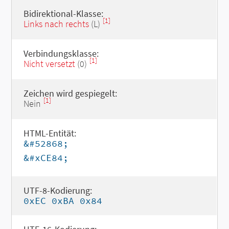
Bidirektional-Klasse:
[1]
Links nach rechts
(L)
Verbindungsklasse:
[1]
Nicht versetzt
(0)
Zeichen wird gespiegelt:
[1]
Nein
HTML-Entität:
&#52868;
&#xCE84;
UTF-8-Kodierung:
0xEC 0xBA 0x84