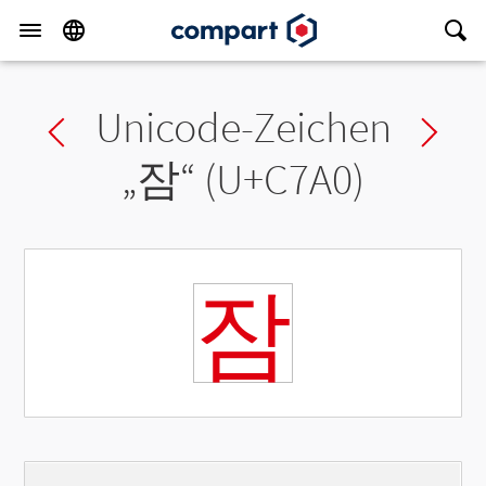
Unicode-Zeichen
Previous char
Ne
„
잠
“ (U+C7A0)
잠