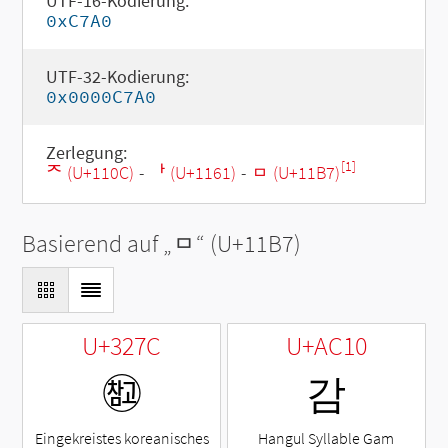
UTF-16-Kodierung:
0xC7A0
UTF-32-Kodierung:
0x0000C7A0
Zerlegung:
[1]
ᄌ (U+110C)
-
ᅡ (U+1161)
-
ᆷ (U+11B7)
Basierend auf „
ᆷ
“ (U+11B7)
U+327C
U+AC10
㉼
감
Eingekreistes koreanisches
Hangul Syllable Gam