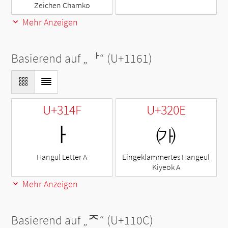
Zeichen Chamko
Mehr Anzeigen
Basierend auf „
ᅡ
“ (U+1161)
U+314F
U+320E
ㅏ
㈎
Hangul Letter A
Eingeklammertes Hangeul
Kiyeok A
Mehr Anzeigen
Basierend auf „
ᄌ
“ (U+110C)