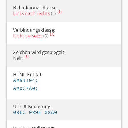
Bidirektional-Klasse:
[1]
Links nach rechts
(L)
Verbindungsklasse:
[1]
Nicht versetzt
(0)
Zeichen wird gespiegelt:
[1]
Nein
HTML-Entität:
&#51104;
&#xC7A0;
UTF-8-Kodierung:
0xEC 0x9E 0xA0