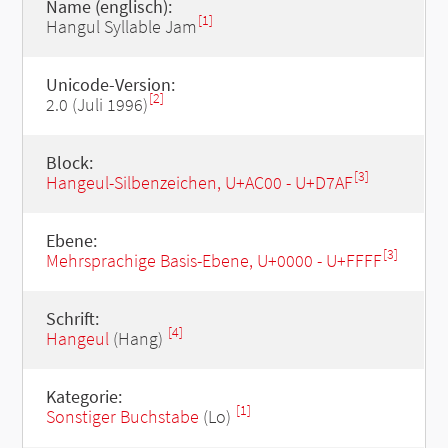
Name (englisch):
[1]
Hangul Syllable Jam
Unicode-Version:
[2]
2.0 (Juli 1996)
Block:
[3]
Hangeul-Silbenzeichen, U+AC00 - U+D7AF
Ebene:
[3]
Mehrsprachige Basis-Ebene, U+0000 - U+FFFF
Schrift:
[4]
Hangeul
(Hang)
Kategorie:
[1]
Sonstiger Buchstabe
(Lo)