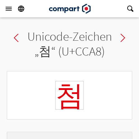
Unicode-Zeichen
Previous char
Ne
„
첨
“ (U+CCA8)
첨