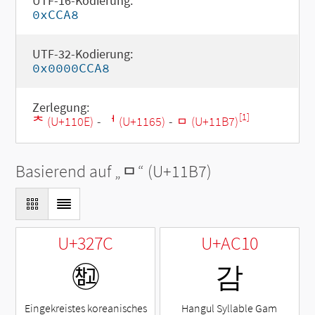
UTF-16-Kodierung:
0xCCA8
UTF-32-Kodierung:
0x0000CCA8
Zerlegung:
[1]
ᄎ (U+110E)
-
ᅥ (U+1165)
-
ᆷ (U+11B7)
Basierend auf „
ᆷ
“ (U+11B7)
U+327C
U+AC10
㉼
감
Eingekreistes koreanisches
Hangul Syllable Gam