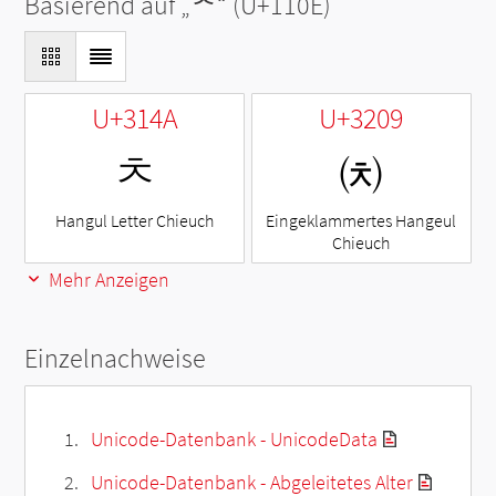
Basierend auf „
ᄎ
“ (U+110E)
U+314A
U+3209
ㅊ
㈉
Hangul Letter Chieuch
Eingeklammertes Hangeul
Chieuch
Mehr Anzeigen
Einzelnachweise
Unicode-Datenbank - UnicodeData
Unicode-Datenbank - Abgeleitetes Alter