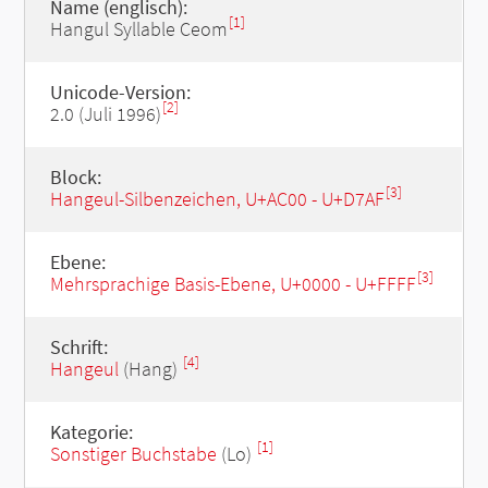
Name (englisch):
[1]
Hangul Syllable Ceom
Unicode-Version:
[2]
2.0 (Juli 1996)
Block:
[3]
Hangeul-Silbenzeichen, U+AC00 - U+D7AF
Ebene:
[3]
Mehrsprachige Basis-Ebene, U+0000 - U+FFFF
Schrift:
[4]
Hangeul
(Hang)
Kategorie:
[1]
Sonstiger Buchstabe
(Lo)