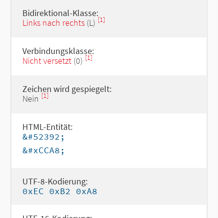
Bidirektional-Klasse:
[1]
Links nach rechts
(L)
Verbindungsklasse:
[1]
Nicht versetzt
(0)
Zeichen wird gespiegelt:
[1]
Nein
HTML-Entität:
&#52392;
&#xCCA8;
UTF-8-Kodierung:
0xEC 0xB2 0xA8