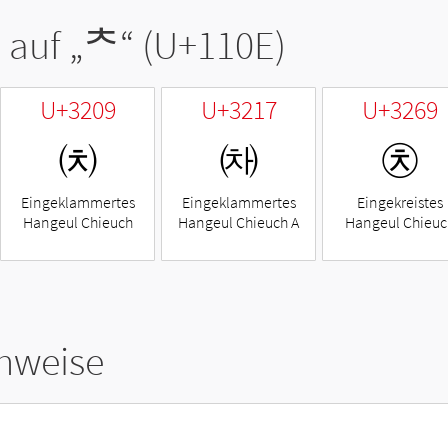
 auf „
ᄎ
“ (U+110E)
U+3209
U+3217
U+3269
㈉
㈗
㉩
Eingeklammertes
Eingeklammertes
Eingekreistes
Hangeul Chieuch
Hangeul Chieuch A
Hangeul Chieuc
hweise