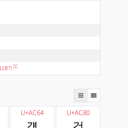
[1]
11B7)
U+AC64
U+AC80
걤
검