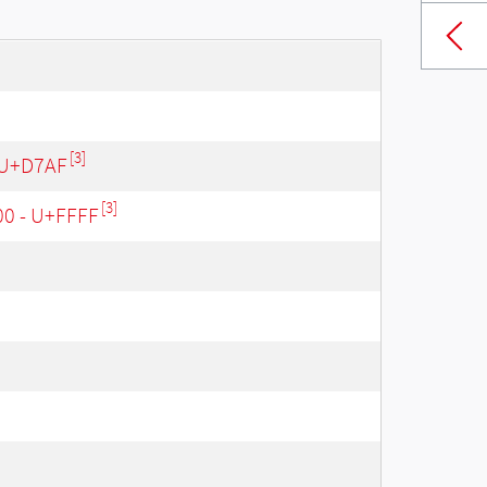
[3]
 U+D7AF
[3]
00 - U+FFFF