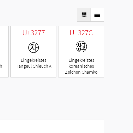
U+3277
U+327C
㉷
㉼
Eingekreistes
Eingekreistes
h
Hangeul Chieuch A
koreanisches
Zeichen Chamko