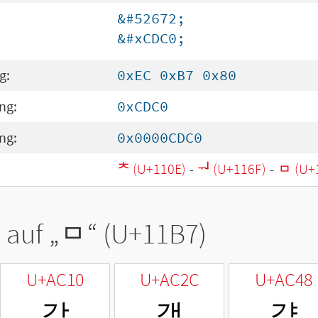
&#52672;
&#xCDC0;
g:
0xEC 0xB7 0x80
ng:
0xCDC0
ng:
0x0000CDC0
ᄎ (U+110E)
-
ᅯ (U+116F)
-
ᆷ (U+
 auf „
ᆷ
“ (U+11B7)
U+AC10
U+AC2C
U+AC48
감
갬
걈