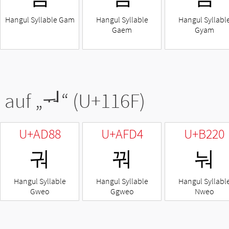
Hangul Syllable Gam
Hangul Syllable
Hangul Syllabl
Gaem
Gyam
 auf „
ᅯ
“ (U+116F)
U+AD88
U+AFD4
U+B220
궈
꿔
눠
Hangul Syllable
Hangul Syllable
Hangul Syllabl
Gweo
Ggweo
Nweo