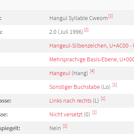
[1]
:
Hangul Syllable Cweom
[2]
:
2.0 (Juli 1996)
Hangeul-Silbenzeichen, U+AC00 -
Mehrsprachige Basis-Ebene, U+00
[4]
Hangeul
(Hang)
[1]
Sonstiger Buchstabe
(Lo)
[1]
asse:
Links nach rechts
(L)
[1]
se:
Nicht versetzt
(0)
[1]
spiegelt:
Nein