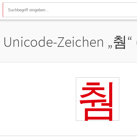
Unicode-Zeichen „
췀
“
췀