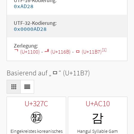
UTF-16-Kodierung:
0xAD28
UTF-32-Kodierung:
0x0000AD28
Zerlegung:
[1]
ᄀ (U+1100)
-
ᅫ (U+116B)
-
ᆷ (U+11B7)
Basierend auf „
ᆷ
“ (U+11B7)
U+327C
U+AC10
㉼
감
Eingekreistes koreanisches
Hangul Syllable Gam