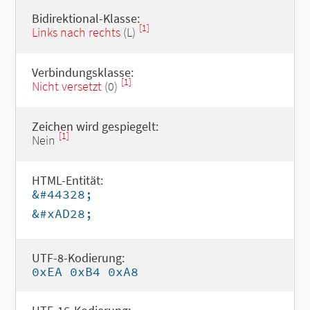
Bidirektional-Klasse:
[1]
Links nach rechts
(L)
Verbindungsklasse:
[1]
Nicht versetzt
(0)
Zeichen wird gespiegelt:
[1]
Nein
HTML-Entität:
&#44328;
&#xAD28;
UTF-8-Kodierung:
0xEA 0xB4 0xA8