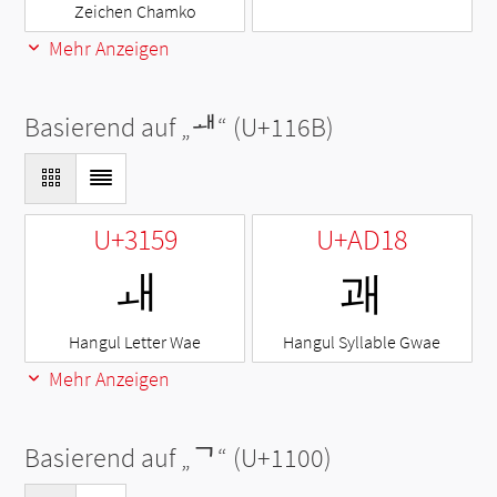
Zeichen Chamko
Mehr Anzeigen
Basierend auf „
ᅫ
“ (U+116B)
U+3159
U+AD18
ㅙ
괘
Hangul Letter Wae
Hangul Syllable Gwae
Mehr Anzeigen
Basierend auf „
ᄀ
“ (U+1100)