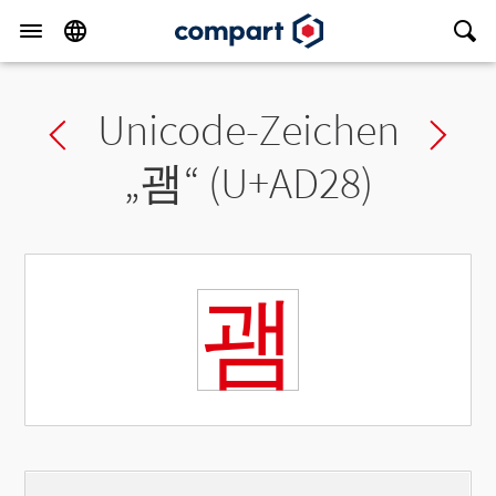
Unicode-Zeichen
Previous char
Ne
„
괨
“ (U+AD28)
괨