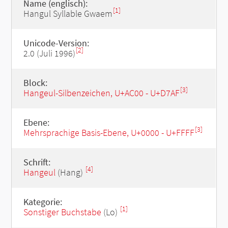
Name (englisch):
[1]
Hangul Syllable Gwaem
Unicode-Version:
[2]
2.0 (Juli 1996)
Block:
[3]
Hangeul-Silbenzeichen, U+AC00 - U+D7AF
Ebene:
[3]
Mehrsprachige Basis-Ebene, U+0000 - U+FFFF
Schrift:
[4]
Hangeul
(Hang)
Kategorie:
[1]
Sonstiger Buchstabe
(Lo)