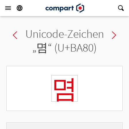
Unicode-Zeichen
Previous char
Ne
„
몀
“ (U+BA80)
몀