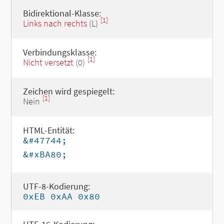
Bidirektional-Klasse:
[1]
Links nach rechts
(L)
Verbindungsklasse:
[1]
Nicht versetzt
(0)
Zeichen wird gespiegelt:
[1]
Nein
HTML-Entität:
&#47744;
&#xBA80;
UTF-8-Kodierung:
0xEB 0xAA 0x80