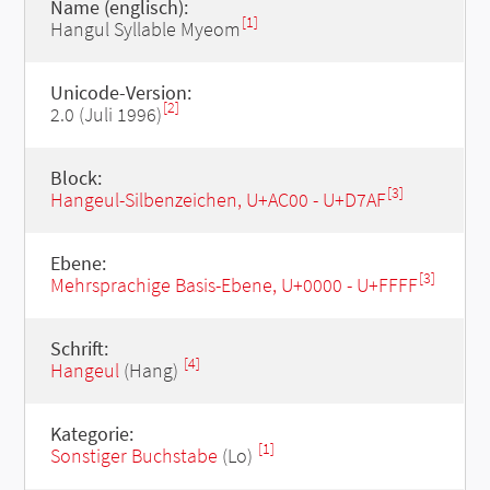
Name (englisch):
[1]
Hangul Syllable Myeom
Unicode-Version:
[2]
2.0 (Juli 1996)
Block:
[3]
Hangeul-Silbenzeichen, U+AC00 - U+D7AF
Ebene:
[3]
Mehrsprachige Basis-Ebene, U+0000 - U+FFFF
Schrift:
[4]
Hangeul
(Hang)
Kategorie:
[1]
Sonstiger Buchstabe
(Lo)