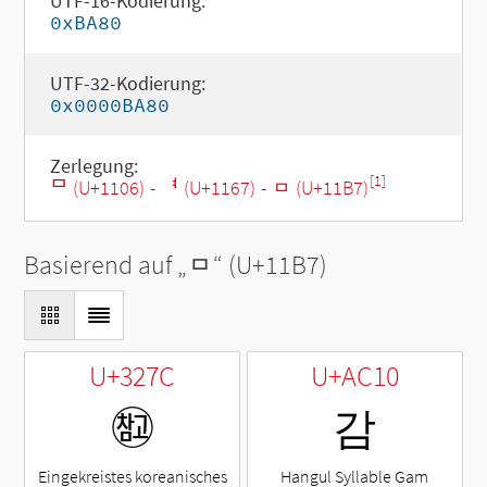
UTF-16-Kodierung:
0xBA80
UTF-32-Kodierung:
0x0000BA80
Zerlegung:
[1]
ᄆ (U+1106)
-
ᅧ (U+1167)
-
ᆷ (U+11B7)
Basierend auf „
ᆷ
“ (U+11B7)
U+327C
U+AC10
㉼
감
Eingekreistes koreanisches
Hangul Syllable Gam