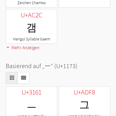
Zeichen Chamko
U+AC2C
갬
Hangul Syllable Gaem
Mehr Anzeigen
Basierend auf „
ᅳ
“ (U+1173)
U+3161
U+ADF8
ㅡ
그