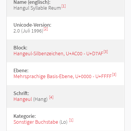
Name (englisch):
[1]
Hangul Syllable Reum
Unicode-Version:
[2]
2.0 (Juli 1996)
Block:
[3]
Hangeul-Silbenzeichen, U+AC00 - U+D7AF
Ebene:
[3]
Mehrsprachige Basis-Ebene, U+0000 - U+FFFF
Schrift:
[4]
Hangeul
(Hang)
Kategorie:
[1]
Sonstiger Buchstabe
(Lo)