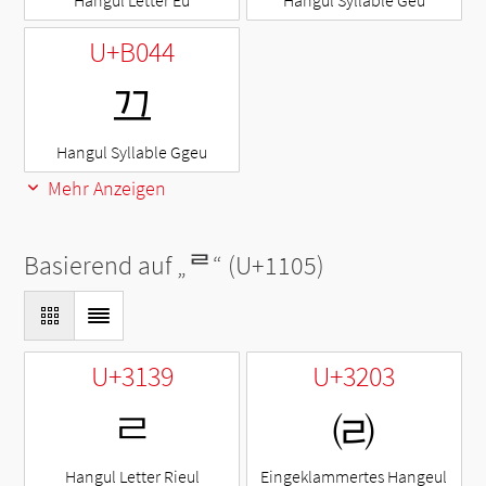
Hangul Letter Eu
Hangul Syllable Geu
U+B044
끄
Hangul Syllable Ggeu
Mehr Anzeigen
Basierend auf „
ᄅ
“ (U+1105)
U+3139
U+3203
ㄹ
㈃
Hangul Letter Rieul
Eingeklammertes Hangeul