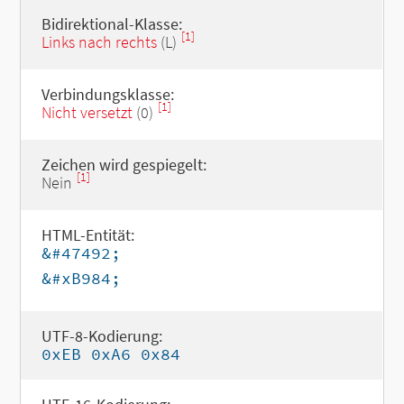
Bidirektional-Klasse:
[1]
Links nach rechts
(L)
Verbindungsklasse:
[1]
Nicht versetzt
(0)
Zeichen wird gespiegelt:
[1]
Nein
HTML-Entität:
&#47492;
&#xB984;
UTF-8-Kodierung:
0xEB 0xA6 0x84