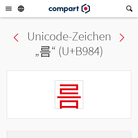
Unicode-Zeichen
Previous char
Ne
„
름
“ (U+B984)
름