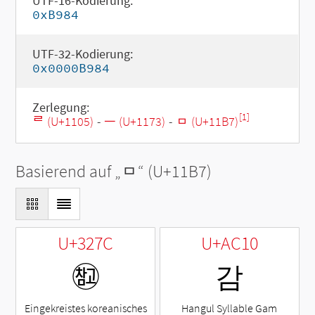
UTF-16-Kodierung:
0xB984
UTF-32-Kodierung:
0x0000B984
Zerlegung:
[1]
ᄅ (U+1105)
-
ᅳ (U+1173)
-
ᆷ (U+11B7)
Basierend auf „
ᆷ
“ (U+11B7)
U+327C
U+AC10
㉼
감
Eingekreistes koreanisches
Hangul Syllable Gam