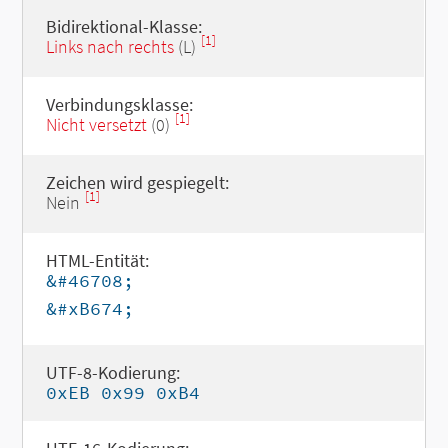
Bidirektional-Klasse:
[1]
Links nach rechts
(L)
Verbindungsklasse:
[1]
Nicht versetzt
(0)
Zeichen wird gespiegelt:
[1]
Nein
HTML-Entität:
&#46708;
&#xB674;
UTF-8-Kodierung:
0xEB 0x99 0xB4