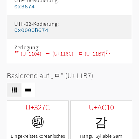
UTF-16-Kodierung:
0xB674
UTF-32-Kodierung:
0x0000B674
Zerlegung:
[1]
ᄄ (U+1104)
-
ᅬ (U+116C)
-
ᆷ (U+11B7)
Basierend auf „
ᆷ
“ (U+11B7)
U+327C
U+AC10
㉼
감
Eingekreistes koreanisches
Hangul Syllable Gam