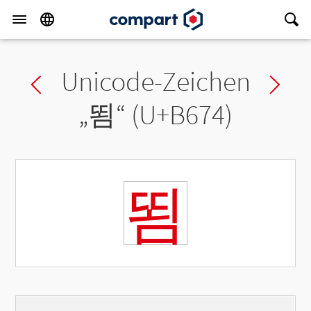
Unicode-Zeichen
Previous char
Ne
„
뙴
“ (U+B674)
뙴