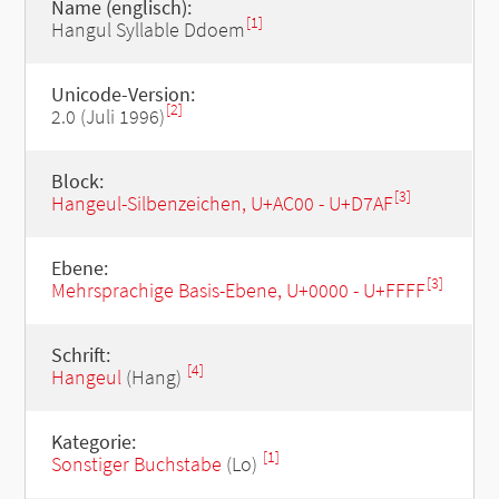
Name (englisch):
[1]
Hangul Syllable Ddoem
Unicode-Version:
[2]
2.0 (Juli 1996)
Block:
[3]
Hangeul-Silbenzeichen, U+AC00 - U+D7AF
Ebene:
[3]
Mehrsprachige Basis-Ebene, U+0000 - U+FFFF
Schrift:
[4]
Hangeul
(Hang)
Kategorie:
[1]
Sonstiger Buchstabe
(Lo)