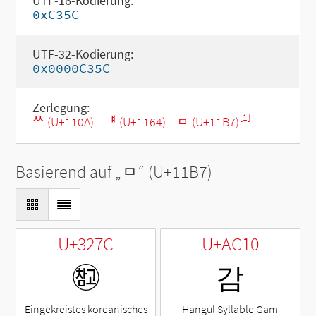
UTF-16-Kodierung:
0xC35C
UTF-32-Kodierung:
0x0000C35C
Zerlegung:
[1]
ᄊ (U+110A)
-
ᅤ (U+1164)
-
ᆷ (U+11B7)
Basierend auf „
ᆷ
“ (U+11B7)
U+327C
U+AC10
㉼
감
Eingekreistes koreanisches
Hangul Syllable Gam