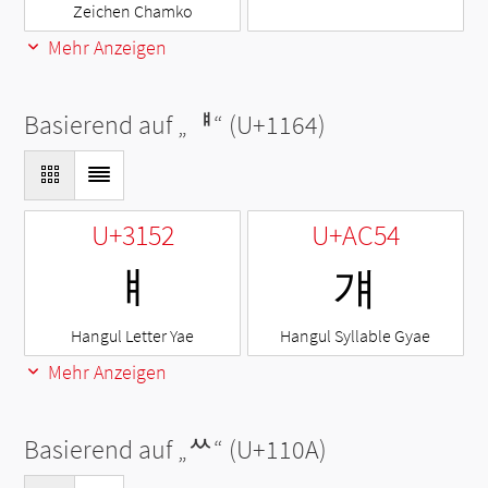
Zeichen Chamko
Mehr Anzeigen
Basierend auf „
ᅤ
“ (U+1164)
U+3152
U+AC54
ㅒ
걔
Hangul Letter Yae
Hangul Syllable Gyae
Mehr Anzeigen
Basierend auf „
ᄊ
“ (U+110A)