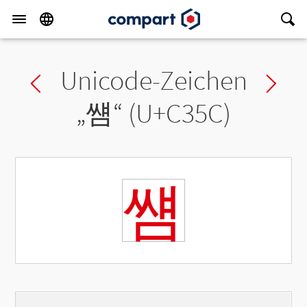
Unicode-Zeichen
Previous char
Ne
„
썜
“ (U+C35C)
썜