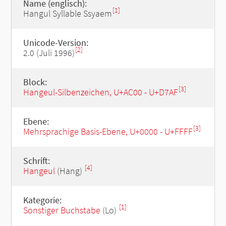
Name (englisch):
[1]
Hangul Syllable Ssyaem
Unicode-Version:
[2]
2.0 (Juli 1996)
Block:
[3]
Hangeul-Silbenzeichen, U+AC00 - U+D7AF
Ebene:
[3]
Mehrsprachige Basis-Ebene, U+0000 - U+FFFF
Schrift:
[4]
Hangeul
(Hang)
Kategorie:
[1]
Sonstiger Buchstabe
(Lo)