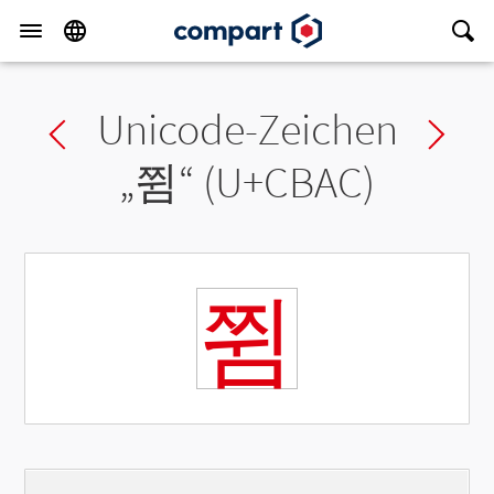
Unicode-Zeichen
Previous char
Ne
„
쮬
“ (U+CBAC)
쮬