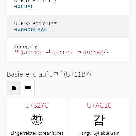
UTF-16-Kodierung:
0xCBAC
UTF-32-Kodierung:
0x0000CBAC
Zerlegung:
[1]
ᄍ (U+110D)
-
ᅱ (U+1171)
-
ᆷ (U+11B7)
Basierend auf „
ᆷ
“ (U+11B7)
U+327C
U+AC10
㉼
감
Eingekreistes koreanisches
Hangul Syllable Gam