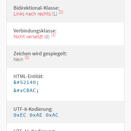
Bidirektional-Klasse:
[1]
Links nach rechts
(L)
Verbindungsklasse:
[1]
Nicht versetzt
(0)
Zeichen wird gespiegelt:
[1]
Nein
HTML-Entität:
&#52140;
&#xCBAC;
UTF-8-Kodierung:
0xEC 0xAE 0xAC