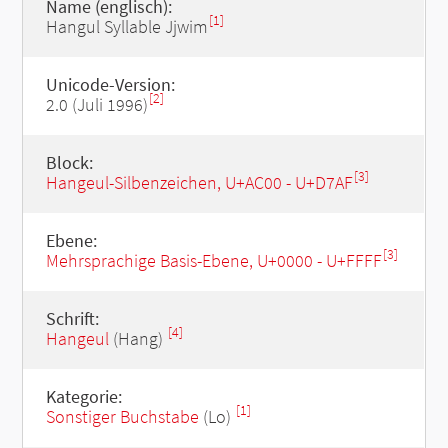
Name (englisch):
[1]
Hangul Syllable Jjwim
Unicode-Version:
[2]
2.0 (Juli 1996)
Block:
[3]
Hangeul-Silbenzeichen, U+AC00 - U+D7AF
Ebene:
[3]
Mehrsprachige Basis-Ebene, U+0000 - U+FFFF
Schrift:
[4]
Hangeul
(Hang)
Kategorie:
[1]
Sonstiger Buchstabe
(Lo)