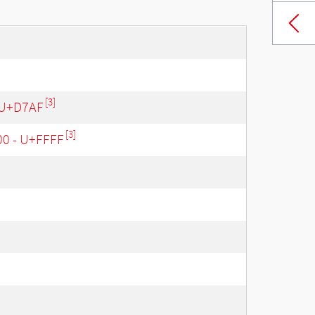
[3]
 U+D7AF
[3]
00 - U+FFFF