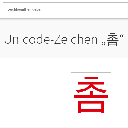
Unicode-Zeichen „
촘
“
촘