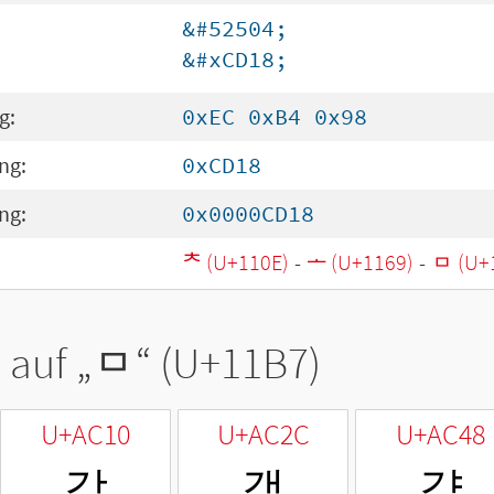
&#52504;
&#xCD18;
g:
0xEC 0xB4 0x98
ng:
0xCD18
ng:
0x0000CD18
ᄎ (U+110E)
-
ᅩ (U+1169)
-
ᆷ (U+
 auf „
ᆷ
“ (U+11B7)
U+AC10
U+AC2C
U+AC48
감
갬
걈