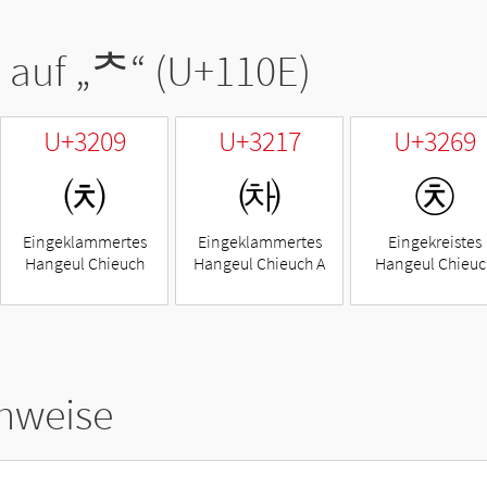
 auf „
ᄎ
“ (U+110E)
U+3209
U+3217
U+3269
㈉
㈗
㉩
Eingeklammertes
Eingeklammertes
Eingekreistes
Hangeul Chieuch
Hangeul Chieuch A
Hangeul Chieuc
hweise