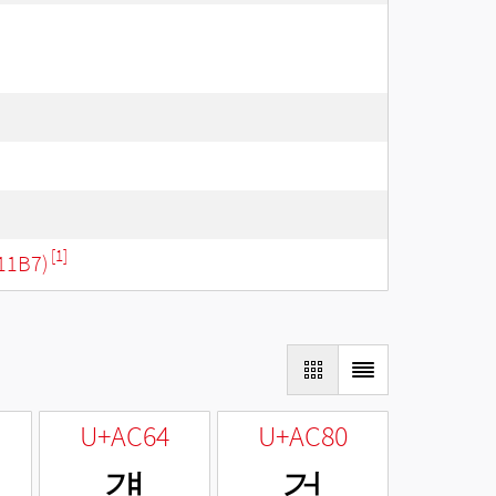
[1]
11B7)
U+AC64
U+AC80
걤
검