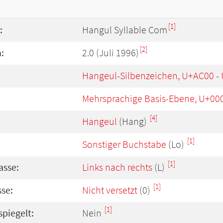
[1]
:
Hangul Syllable Com
[2]
:
2.0 (Juli 1996)
Hangeul-Silbenzeichen, U+AC00 -
Mehrsprachige Basis-Ebene, U+00
[4]
Hangeul
(Hang)
[1]
Sonstiger Buchstabe
(Lo)
[1]
asse:
Links nach rechts
(L)
[1]
se:
Nicht versetzt
(0)
[1]
spiegelt:
Nein