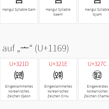
Hangul Syllable Gam
Hangul Syllable
Hangul Syllabl
Gaem
Gyam
 auf „
ᅩ
“ (U+1169)
U+321D
U+321E
U+327C
㈝
㈞
㉼
Eingeklammertes
Eingeklammertes
Eingekreistes
koreanisches
koreanisches
koreanisches
Zeichen Ojeon
Zeichen O Hu
Zeichen Chamk