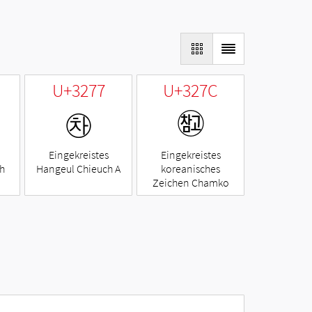
U+3277
U+327C
㉷
㉼
Eingekreistes
Eingekreistes
h
Hangeul Chieuch A
koreanisches
Zeichen Chamko