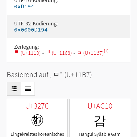
UTF-16-Kodierung:
0xD194
UTF-32-Kodierung:
0x0000D194
Zerlegung:
[1]
ᄐ (U+1110)
-
ᅨ (U+1168)
-
ᆷ (U+11B7)
Basierend auf „
ᆷ
“ (U+11B7)
U+327C
U+AC10
㉼
감
Eingekreistes koreanisches
Hangul Syllable Gam