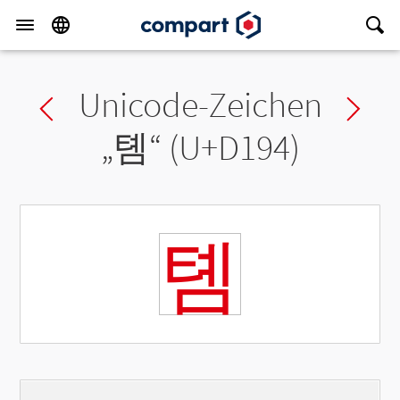
Unicode-Zeichen
Previous char
Ne
„
톔
“ (U+D194)
톔