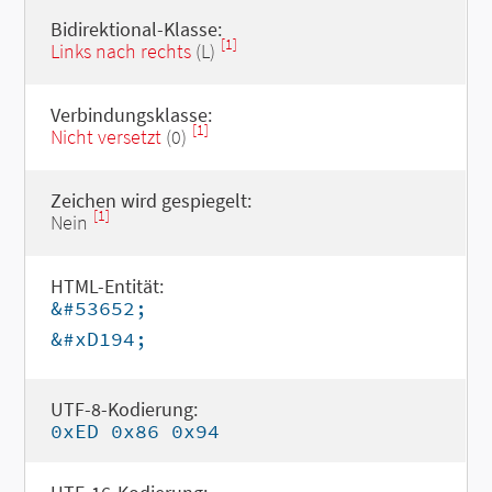
Bidirektional-Klasse:
[1]
Links nach rechts
(L)
Verbindungsklasse:
[1]
Nicht versetzt
(0)
Zeichen wird gespiegelt:
[1]
Nein
HTML-Entität:
&#53652;
&#xD194;
UTF-8-Kodierung:
0xED 0x86 0x94