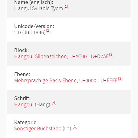
Name (englisch):
[1]
Hangul Syllable Tyem
Unicode-Version:
[2]
2.0 (Juli 1996)
Block:
[3]
Hangeul-Silbenzeichen, U+AC00 - U+D7AF
Ebene:
[3]
Mehrsprachige Basis-Ebene, U+0000 - U+FFFF
Schrift:
[4]
Hangeul
(Hang)
Kategorie:
[1]
Sonstiger Buchstabe
(Lo)