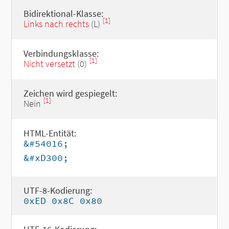
Bidirektional-Klasse:
[1]
Links nach rechts
(L)
Verbindungsklasse:
[1]
Nicht versetzt
(0)
Zeichen wird gespiegelt:
[1]
Nein
HTML-Entität:
&#54016;
&#xD300;
UTF-8-Kodierung:
0xED 0x8C 0x80