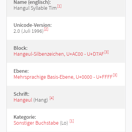
Name (englisch):
[1]
Hangul Syllable Tim
Unicode-Version:
[2]
2.0 (Juli 1996)
Block:
[3]
Hangeul-Silbenzeichen, U+AC00 - U+D7AF
Ebene:
[3]
Mehrsprachige Basis-Ebene, U+0000 - U+FFFF
Schrift:
[4]
Hangeul
(Hang)
Kategorie:
[1]
Sonstiger Buchstabe
(Lo)