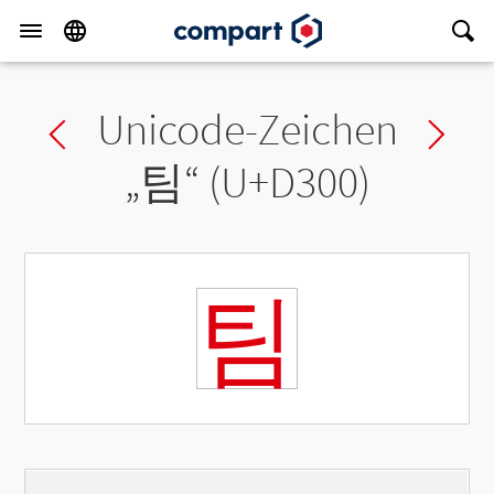
Unicode-Zeichen
Previous char
Ne
„
팀
“ (U+D300)
팀