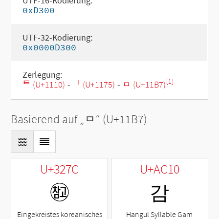
UTF-16-Kodierung:
0xD300
UTF-32-Kodierung:
0x0000D300
Zerlegung:
[1]
ᄐ (U+1110)
-
ᅵ (U+1175)
-
ᆷ (U+11B7)
Basierend auf „
ᆷ
“ (U+11B7)
U+327C
U+AC10
㉼
감
Eingekreistes koreanisches
Hangul Syllable Gam