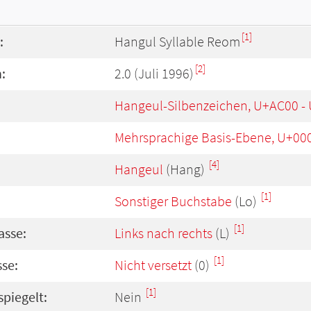
[1]
:
Hangul Syllable Reom
[2]
:
2.0 (Juli 1996)
Hangeul-Silbenzeichen, U+AC00 -
Mehrsprachige Basis-Ebene, U+00
[4]
Hangeul
(Hang)
[1]
Sonstiger Buchstabe
(Lo)
[1]
asse:
Links nach rechts
(L)
[1]
se:
Nicht versetzt
(0)
[1]
spiegelt:
Nein