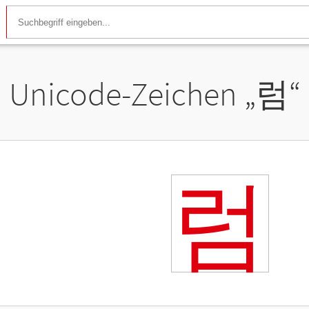
Unicode-Zeichen „
럼
“
럼