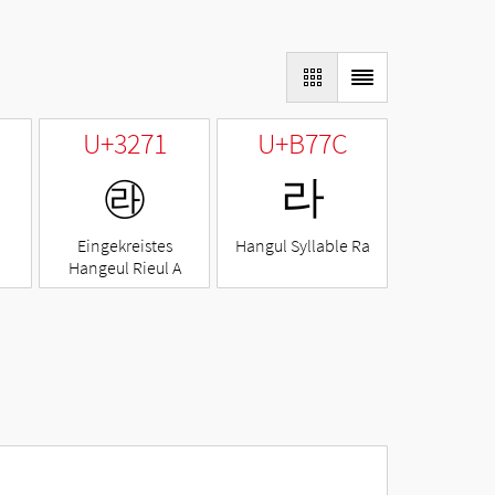
U+3271
U+B77C
㉱
라
Eingekreistes
Hangul Syllable Ra
Hangeul Rieul A