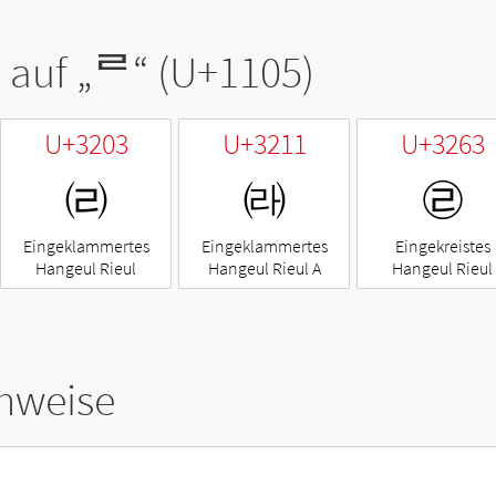
 auf „
ᄅ
“ (U+1105)
U+3203
U+3211
U+3263
㈃
㈑
㉣
Eingeklammertes
Eingeklammertes
Eingekreistes
Hangeul Rieul
Hangeul Rieul A
Hangeul Rieul
hweise