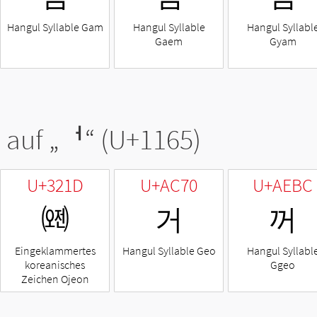
Hangul Syllable Gam
Hangul Syllable
Hangul Syllabl
Gaem
Gyam
 auf „
ᅥ
“ (U+1165)
U+321D
U+AC70
U+AEBC
㈝
거
꺼
Eingeklammertes
Hangul Syllable Geo
Hangul Syllabl
koreanisches
Ggeo
Zeichen Ojeon