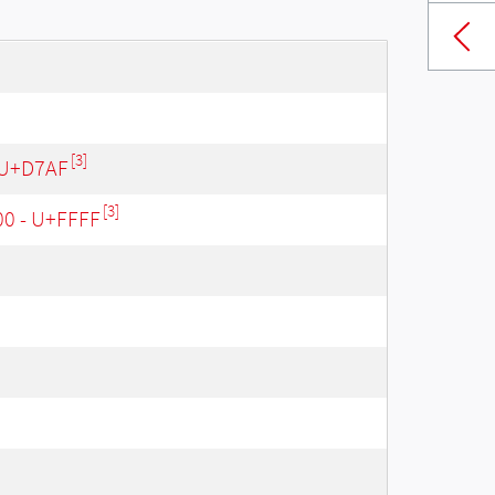
[3]
 U+D7AF
[3]
00 - U+FFFF