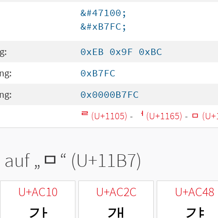
&#47100;
&#xB7FC;
g:
0xEB 0x9F 0xBC
ng:
0xB7FC
ng:
0x0000B7FC
ᄅ (U+1105)
-
ᅥ (U+1165)
-
ᆷ (U+
 auf „
ᆷ
“ (U+11B7)
U+AC10
U+AC2C
U+AC48
감
갬
걈