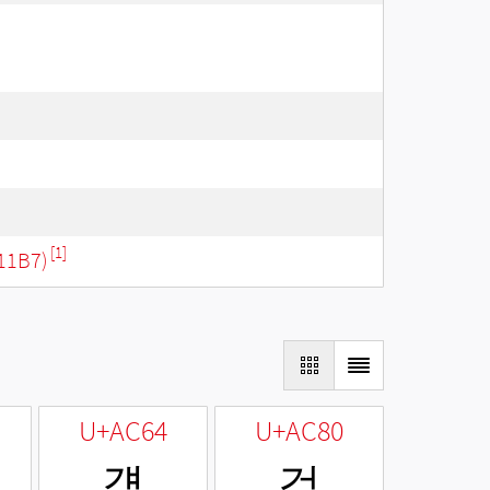
[1]
11B7)
U+AC64
U+AC80
걤
검