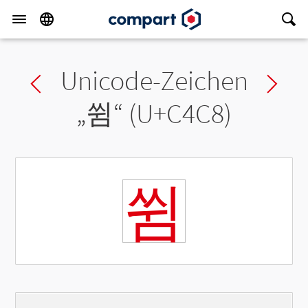
Unicode-Zeichen
Previous char
Ne
„
쓈
“ (U+C4C8)
쓈