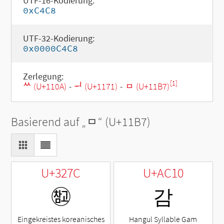
UTF-16-Kodierung:
0xC4C8
UTF-32-Kodierung:
0x0000C4C8
Zerlegung:
[1]
ᄊ (U+110A)
-
ᅱ (U+1171)
-
ᆷ (U+11B7)
Basierend auf „
ᆷ
“ (U+11B7)
U+327C
U+AC10
㉼
감
Eingekreistes koreanisches
Hangul Syllable Gam