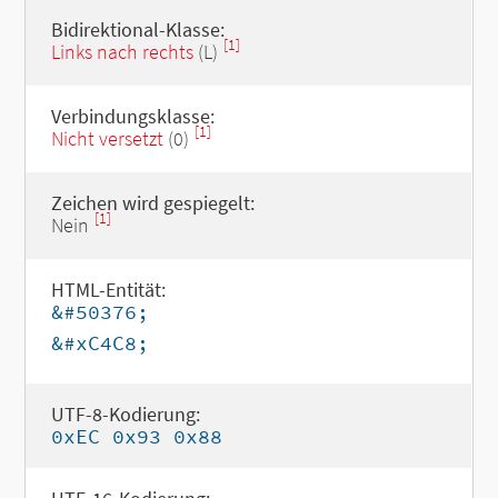
Bidirektional-Klasse:
[1]
Links nach rechts
(L)
Verbindungsklasse:
[1]
Nicht versetzt
(0)
Zeichen wird gespiegelt:
[1]
Nein
HTML-Entität:
&#50376;
&#xC4C8;
UTF-8-Kodierung:
0xEC 0x93 0x88