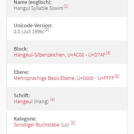
Name (englisch):
[1]
Hangul Syllable Sswim
Unicode-Version:
[2]
2.0 (Juli 1996)
Block:
[3]
Hangeul-Silbenzeichen, U+AC00 - U+D7AF
Ebene:
[3]
Mehrsprachige Basis-Ebene, U+0000 - U+FFFF
Schrift:
[4]
Hangeul
(Hang)
Kategorie:
[1]
Sonstiger Buchstabe
(Lo)