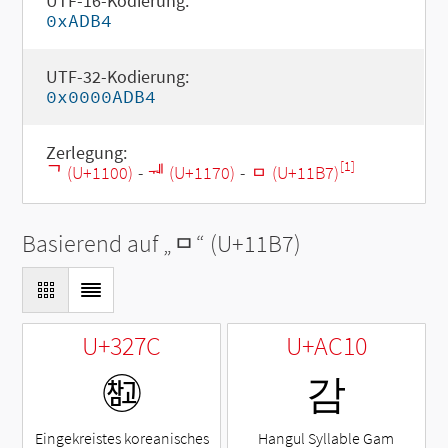
UTF-16-Kodierung:
0xADB4
UTF-32-Kodierung:
0x0000ADB4
Zerlegung:
[1]
ᄀ (U+1100)
-
ᅰ (U+1170)
-
ᆷ (U+11B7)
Basierend auf „
ᆷ
“ (U+11B7)
U+327C
U+AC10
㉼
감
Eingekreistes koreanisches
Hangul Syllable Gam