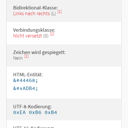
Bidirektional-Klasse:
[1]
Links nach rechts
(L)
Verbindungsklasse:
[1]
Nicht versetzt
(0)
Zeichen wird gespiegelt:
[1]
Nein
HTML-Entität:
&#44468;
&#xADB4;
UTF-8-Kodierung:
0xEA 0xB6 0xB4