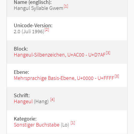
Name (englisch):
[1]
Hangul Syllable Gwem
Unicode-Version:
[2]
2.0 (Juli 1996)
Block:
[3]
Hangeul-Silbenzeichen, U+AC00 - U+D7AF
Ebene:
[3]
Mehrsprachige Basis-Ebene, U+0000 - U+FFFF
Schrift:
[4]
Hangeul
(Hang)
Kategorie:
[1]
Sonstiger Buchstabe
(Lo)