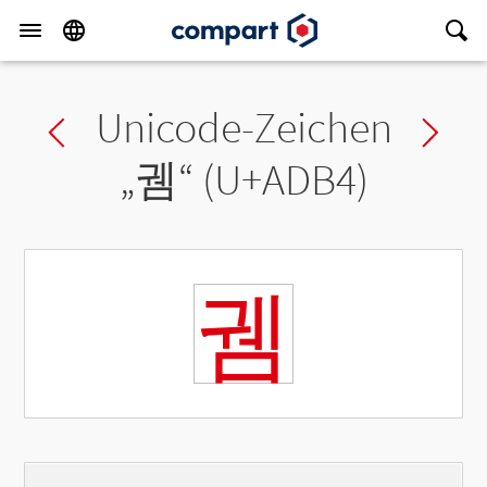
Unicode-Zeichen
Previous char
Ne
„
궴
“ (U+ADB4)
궴