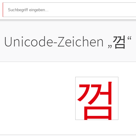
Unicode-Zeichen „
껌
“
껌