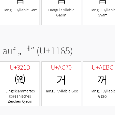
Hangul Syllable Gam
Hangul Syllable
Hangul Syllabl
Gaem
Gyam
 auf „
ᅥ
“ (U+1165)
U+321D
U+AC70
U+AEBC
㈝
거
꺼
Eingeklammertes
Hangul Syllable Geo
Hangul Syllabl
koreanisches
Ggeo
Zeichen Ojeon