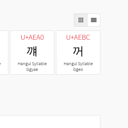
U+AEA0
U+AEBC
꺠
꺼
e
Hangul Syllable
Hangul Syllable
Ggyae
Ggeo