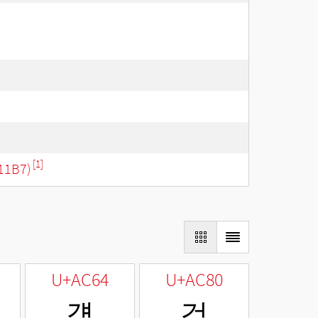
[1]
11B7)
U+AC64
U+AC80
걤
검