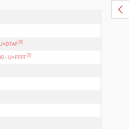
[3]
 U+D7AF
[3]
00 - U+FFFF