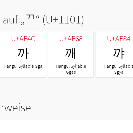
 auf „
ᄁ
“ (U+1101)
U+AE4C
U+AE68
U+AE84
까
깨
꺄
Hangul Syllable Gga
Hangul Syllable
Hangul Syllabl
Ggae
Ggya
hweise