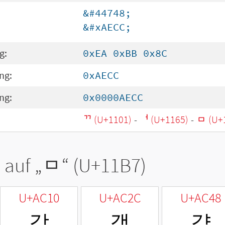
&#44748;
&#xAECC;
g:
0xEA 0xBB 0x8C
ng:
0xAECC
ng:
0x0000AECC
ᄁ (U+1101)
-
ᅥ (U+1165)
-
ᆷ (U+
 auf „
ᆷ
“ (U+11B7)
U+AC10
U+AC2C
U+AC48
감
갬
걈