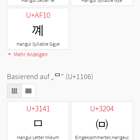
Hangul Letter Ye
Hangul Syllable Gye
U+AF10
꼐
Hangul Syllable Ggye
Mehr Anzeigen
Basierend auf „
ᄆ
“ (U+1106)
U+3141
U+3204
ㅁ
㈄
Hangul Letter Mieum
Eingeklammertes Hangeul