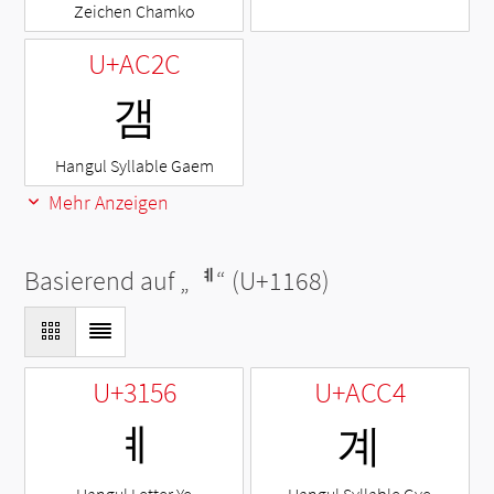
Zeichen Chamko
U+AC2C
갬
Hangul Syllable Gaem
Mehr Anzeigen
Basierend auf „
ᅨ
“ (U+1168)
U+3156
U+ACC4
ㅖ
계