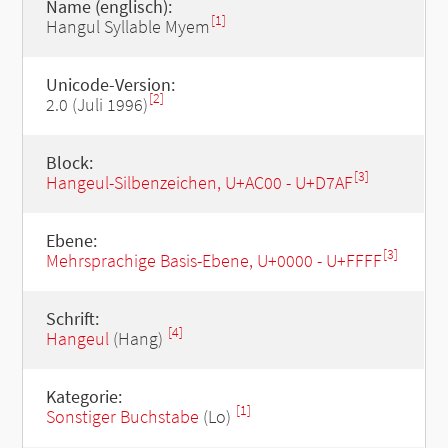
Name (englisch):
[1]
Hangul Syllable Myem
Unicode-Version:
[2]
2.0 (Juli 1996)
Block:
[3]
Hangeul-Silbenzeichen, U+AC00 - U+D7AF
Ebene:
[3]
Mehrsprachige Basis-Ebene, U+0000 - U+FFFF
Schrift:
[4]
Hangeul
(Hang)
Kategorie:
[1]
Sonstiger Buchstabe
(Lo)