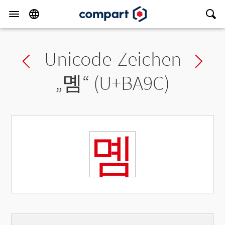
Unicode-Zeichen
Previous char
Ne
„
몜
“ (U+BA9C)
몜