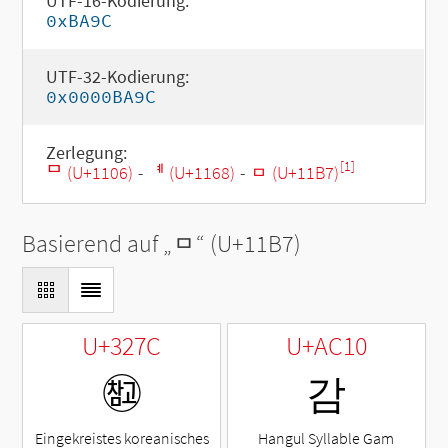
UTF-16-Kodierung:
0xBA9C
UTF-32-Kodierung:
0x0000BA9C
Zerlegung:
[1]
ᄆ (U+1106)
-
ᅨ (U+1168)
-
ᆷ (U+11B7)
Basierend auf „
ᆷ
“ (U+11B7)
U+327C
U+AC10
㉼
감
Eingekreistes koreanisches
Hangul Syllable Gam