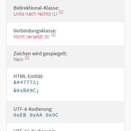
Bidirektional-Klasse:
[1]
Links nach rechts
(L)
Verbindungsklasse:
[1]
Nicht versetzt
(0)
Zeichen wird gespiegelt:
[1]
Nein
HTML-Entität:
&#47772;
&#xBA9C;
UTF-8-Kodierung:
0xEB 0xAA 0x9C