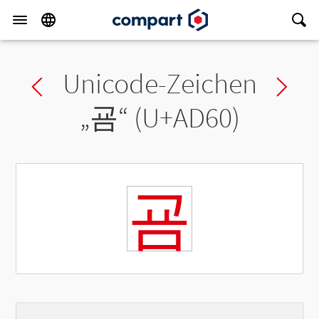
Unicode-Zeichen
Previous char
Ne
„
굠
“ (U+AD60)
굠