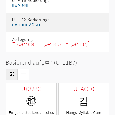
UTF-16-Kodierung:
0xAD60
UTF-32-Kodierung:
0x0000AD60
Zerlegung:
[1]
ᄀ (U+1100)
-
ᅭ (U+116D)
-
ᆷ (U+11B7)
Basierend auf „
ᆷ
“ (U+11B7)
U+327C
U+AC10
㉼
감
Eingekreistes koreanisches
Hangul Syllable Gam