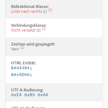
Bidirektional-Klasse:
[1]
Links nach rechts
(L)
Verbindungsklasse:
[1]
Nicht versetzt
(0)
Zeichen wird gespiegelt:
[1]
Nein
HTML-Entität:
&#44384;
&#xAD60;
UTF-8-Kodierung:
0xEA 0xB5 0xA0