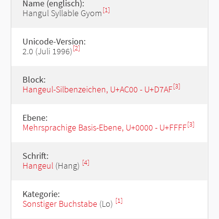
Name (englisch):
[1]
Hangul Syllable Gyom
Unicode-Version:
[2]
2.0 (Juli 1996)
Block:
[3]
Hangeul-Silbenzeichen, U+AC00 - U+D7AF
Ebene:
[3]
Mehrsprachige Basis-Ebene, U+0000 - U+FFFF
Schrift:
[4]
Hangeul
(Hang)
Kategorie:
[1]
Sonstiger Buchstabe
(Lo)