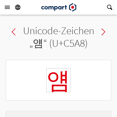
Unicode-Zeichen
Previous char
Ne
„
얨
“ (U+C5A8)
얨