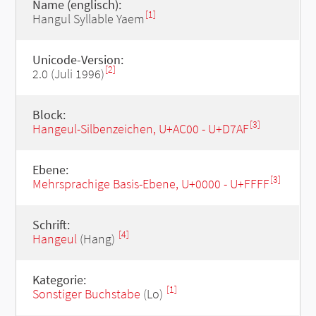
Name (englisch):
[1]
Hangul Syllable Yaem
Unicode-Version:
[2]
2.0 (Juli 1996)
Block:
[3]
Hangeul-Silbenzeichen, U+AC00 - U+D7AF
Ebene:
[3]
Mehrsprachige Basis-Ebene, U+0000 - U+FFFF
Schrift:
[4]
Hangeul
(Hang)
Kategorie:
[1]
Sonstiger Buchstabe
(Lo)