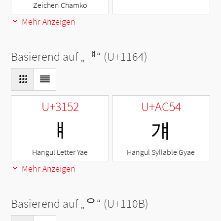
Zeichen Chamko
Mehr Anzeigen
Basierend auf „
ᅤ
“ (U+1164)
U+3152
U+AC54
ㅒ
걔
Hangul Letter Yae
Hangul Syllable Gyae
Mehr Anzeigen
Basierend auf „
ᄋ
“ (U+110B)