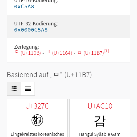
UTF-16-Kodierung:
0xC5A8
UTF-32-Kodierung:
0x0000C5A8
Zerlegung:
[1]
ᄋ (U+110B)
-
ᅤ (U+1164)
-
ᆷ (U+11B7)
Basierend auf „
ᆷ
“ (U+11B7)
U+327C
U+AC10
㉼
감
Eingekreistes koreanisches
Hangul Syllable Gam