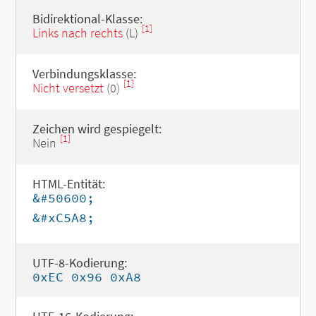
Bidirektional-Klasse:
[1]
Links nach rechts
(L)
Verbindungsklasse:
[1]
Nicht versetzt
(0)
Zeichen wird gespiegelt:
[1]
Nein
HTML-Entität:
&#50600;
&#xC5A8;
UTF-8-Kodierung:
0xEC 0x96 0xA8