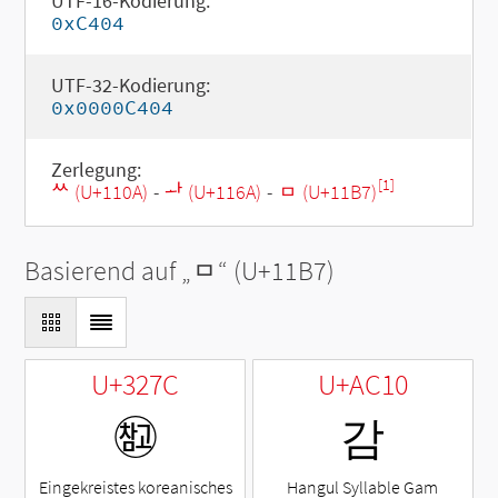
UTF-16-Kodierung:
0xC404
UTF-32-Kodierung:
0x0000C404
Zerlegung:
[1]
ᄊ (U+110A)
-
ᅪ (U+116A)
-
ᆷ (U+11B7)
Basierend auf „
ᆷ
“ (U+11B7)
U+327C
U+AC10
㉼
감
Eingekreistes koreanisches
Hangul Syllable Gam