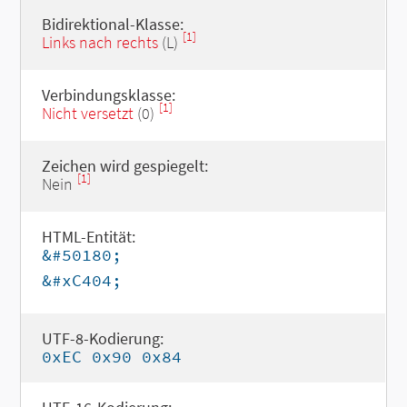
Bidirektional-Klasse:
[1]
Links nach rechts
(L)
Verbindungsklasse:
[1]
Nicht versetzt
(0)
Zeichen wird gespiegelt:
[1]
Nein
HTML-Entität:
&#50180;
&#xC404;
UTF-8-Kodierung:
0xEC 0x90 0x84