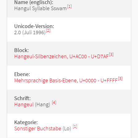
Name (englisch):
[1]
Hangul Syllable Sswam
Unicode-Version:
[2]
2.0 (Juli 1996)
Block:
[3]
Hangeul-Silbenzeichen, U+AC00 - U+D7AF
Ebene:
[3]
Mehrsprachige Basis-Ebene, U+0000 - U+FFFF
Schrift:
[4]
Hangeul
(Hang)
Kategorie:
[1]
Sonstiger Buchstabe
(Lo)