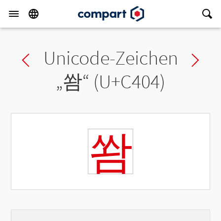
Unicode-Zeichen
Previous char
Ne
„
쐄
“ (U+C404)
쐄