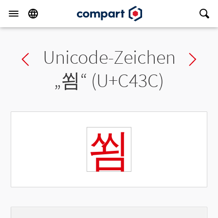
Unicode-Zeichen
Previous char
Ne
„
쐼
“ (U+C43C)
쐼