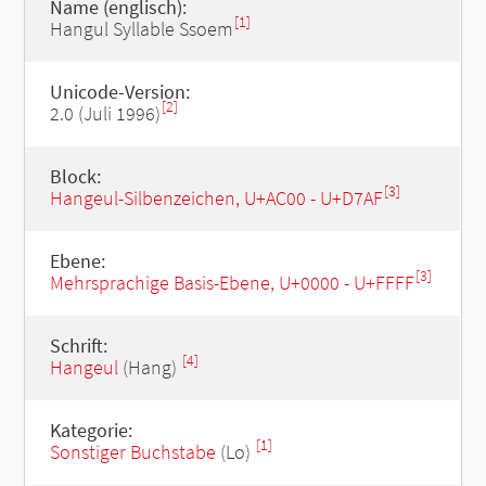
Name (englisch):
[1]
Hangul Syllable Ssoem
Unicode-Version:
[2]
2.0 (Juli 1996)
Block:
[3]
Hangeul-Silbenzeichen, U+AC00 - U+D7AF
Ebene:
[3]
Mehrsprachige Basis-Ebene, U+0000 - U+FFFF
Schrift:
[4]
Hangeul
(Hang)
Kategorie:
[1]
Sonstiger Buchstabe
(Lo)