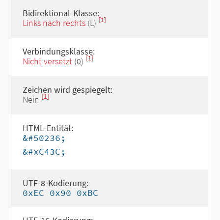
Bidirektional-Klasse:
[1]
Links nach rechts
(L)
Verbindungsklasse:
[1]
Nicht versetzt
(0)
Zeichen wird gespiegelt:
[1]
Nein
HTML-Entität:
&#50236;
&#xC43C;
UTF-8-Kodierung:
0xEC 0x90 0xBC