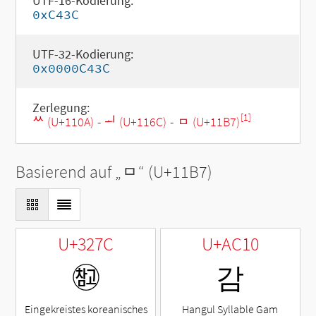
UTF-16-Kodierung:
0xC43C
UTF-32-Kodierung:
0x0000C43C
Zerlegung:
[1]
ᄊ (U+110A)
-
ᅬ (U+116C)
-
ᆷ (U+11B7)
Basierend auf „
ᆷ
“ (U+11B7)
U+327C
U+AC10
㉼
감
Eingekreistes koreanisches
Hangul Syllable Gam