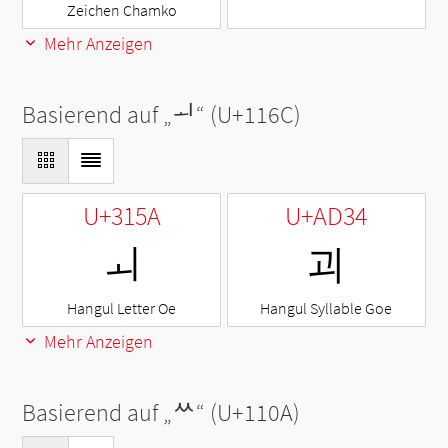
Zeichen Chamko
Mehr Anzeigen
Basierend auf „
ᅬ
“ (U+116C)
U+315A
U+AD34
ㅚ
괴
Hangul Letter Oe
Hangul Syllable Goe
Mehr Anzeigen
Basierend auf „
ᄊ
“ (U+110A)