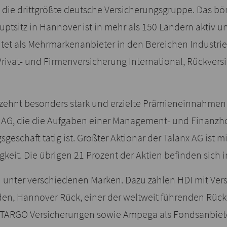
die drittgrößte deutsche Versicherungsgruppe. Das b
ptsitz in Hannover ist in mehr als 150 Ländern aktiv u
eitet als Mehrmarkenanbieter in den Bereichen Industrie
rivat- und Firmenversicherung International, Rückvers
ehnt besonders stark und erzielte Prämieneinnahmen v
anx AG, die die Aufgaben einer Management- und Finanz
geschäft tätig ist. Größter Aktionär der Talanx AG ist mit
keit. Die übrigen 21 Prozent der Aktien befinden sich i
 unter verschiedenen Marken. Dazu zählen HDI mit Vers
n, Hannover Rück, einer der weltweit führenden Rückve
nd TARGO Versicherungen sowie Ampega als Fondsanbie