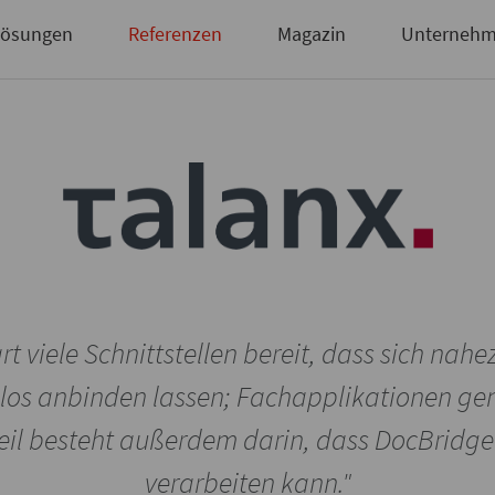
Briefsendungen
 haben noch keinen Zugang?
Zugangsdaten anfordern
ösungen
Referenzen
Magazin
Unterneh
rt viele Schnittstellen bereit, dass sich nah
os anbinden lassen; Fachapplikationen ge
teil besteht außerdem darin, dass DocBridge
verarbeiten kann."