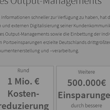
 des Output-Managements
 Informationen schneller zur Verfügung zu haben, hat d
n und externen Digitalisierung seiner Kundenkommunika
 des Output-Managements sowie die Einbettung der Ind
n Portoeinsparungen erzielte Deutschlands drittgrößter
okumentenerstellung und –verarbeitung.
Rund
Weitere
1 Mio. €
500.000€
Kosten-
Einsparung
reduzierung
durch bessere