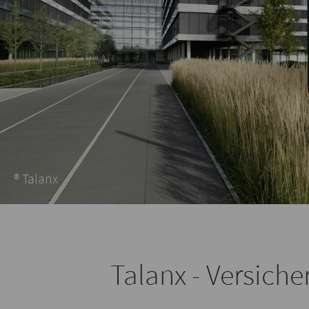
® Talanx
Talanx - Versich