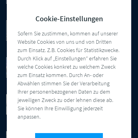
Cookie-Einstellungen
PDF/UA – automatisiert und konform
Wie Sie barrierefreie PDF Dokumente
Sofern Sie zustimmen, kommen auf unserer
erstellen
Website Cookies von uns und von Dritten
zum Einsatz. Z.B. Cookies für Statistikzwecke.
Durch Klick auf „Einstellungen“ erfahren Sie
10 Punkte Checkliste als PDF
welche Cookies konkret zu welchem Zweck
So modernisieren Sie Ihre
Kundenkommunikation
zum Einsatz kommen. Durch An- oder
Abwählen stimmen Sie der Verarbeitung
Ihrer personenbezogenen Daten zu dem
Cloud-basierte Salesforce
jeweiligen Zweck zu oder lehnen diese ab.
Kundenkommunikation
Sie können Ihre Einwilligung jederzeit
Integration, zentrale Vorlagenverwaltung
anpassen.
und automatisierte Ausgabensteuerung
CCM Software