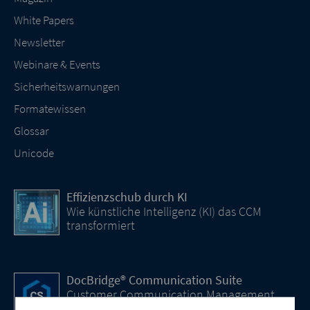
White Papers
Newsletter
Webinare & Events
Sicherheitswarnungen
Formatewissen
Glossar
Unicode
Effizienzschub durch KI
Wie künstliche Intelligenz (KI) das CCM
transformiert
DocBridge® Communication Suite
Customer Communication Management
Cloud-native Lösung