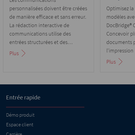
personnalisées doivent être créées
Optimisez la
de manière efficace et sans erreur.
modèles avec
La rédaction interactive de
DocBridge® 
communications utilise des
Concevoir pl
entrées structurées et des
documents po
éléments de texte automatisés
l'impression e
Plus
pour générer des documents de
modification
Plus
manière dynamique.
réduire les e
Entrée rapide
Démo produit
Espace client
Carrière