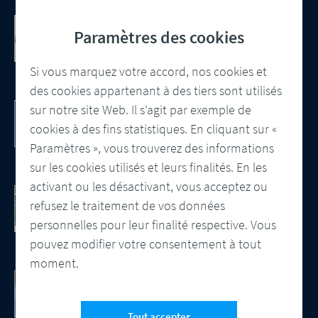
Communication client basée sur le
Paramètres des cookies
cloud Salesforce
Intégration, gestion centralisée des
modèles et contrôle automatisé des
Si vous marquez votre accord, nos cookies et
sorties
des cookies appartenant à des tiers sont utilisés
DocBridge® Communication Suite
sur notre site Web. Il s’agit par exemple de
Customer Communication Management
cookies à des fins statistiques. En cliquant sur «
Solution native du cloud
Paramètres », vous trouverez des informations
sur les cookies utilisés et leurs finalités. En les
activant ou les désactivant, vous acceptez ou
Contrôle documentaire. Obtenez le livre
refusez le traitement de vos données
blanc.
Regardez la vidéo - Les avantages d'une
personnelles pour leur finalité respective. Vous
assurance qualité automatisée
pouvez modifier votre consentement à tout
moment.
Gain d’efficacité grâce à l’IA
L'IA, un tournant pour le CCM
Tout accepter