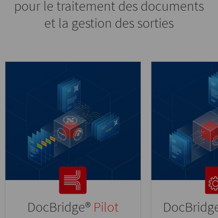
pour le traitement des documents
et la gestion des sorties
DocBridge®
Pilot
DocBridg