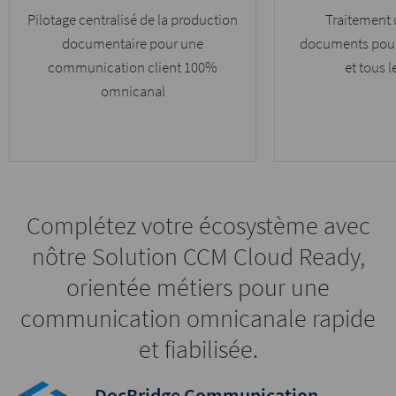
Pilotage centralisé de la production
Traitement 
documentaire pour une
documents pour 
communication client 100%
et tous 
omnicanal
Complétez votre écosystème avec
nôtre Solution CCM Cloud Ready,
orientée métiers pour une
communication omnicanale rapide
et fiabilisée.
DocBridge Communication