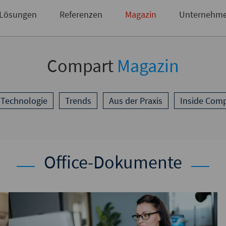
Briefsendungen
Sie haben noch keinen Zugang?
Zugangsdaten anfordern
Lösungen
Referenzen
Magazin
Unternehm
Compart
Magazin
 Technologie
Trends
Aus der Praxis
Inside Comp
Office-Dokumente