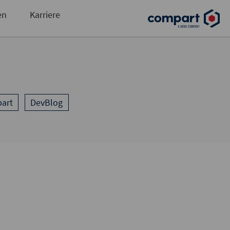
und automatisierte Ausgabensteuerung
en
Karriere
art
DevBlog