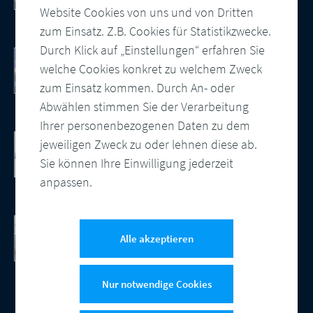
Website Cookies von uns und von Dritten
zum Einsatz. Z.B. Cookies für Statistikzwecke.
Durch Klick auf „Einstellungen“ erfahren Sie
10 Punkte Checkliste als PDF
welche Cookies konkret zu welchem Zweck
So modernisieren Sie Ihre
Kundenkommunikation
zum Einsatz kommen. Durch An- oder
Abwählen stimmen Sie der Verarbeitung
Ihrer personenbezogenen Daten zu dem
Cloud-basierte Salesforce
jeweiligen Zweck zu oder lehnen diese ab.
Kundenkommunikation
Sie können Ihre Einwilligung jederzeit
Integration, zentrale Vorlagenverwaltung
anpassen.
und automatisierte Ausgabensteuerung
CCM Software
DocBridge® Customer Communication
Alle akzeptieren
Management Software
Nur notwendige Cookies