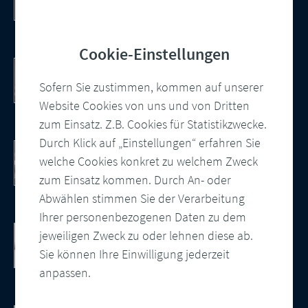
Cloud-native Lösung
Cookie-Einstellungen
PDF/UA – automatisiert und konform
Wie Sie barrierefreie PDF Dokumente
Sofern Sie zustimmen, kommen auf unserer
erstellen
Website Cookies von uns und von Dritten
zum Einsatz. Z.B. Cookies für Statistikzwecke.
Durch Klick auf „Einstellungen“ erfahren Sie
10 Punkte Checkliste als PDF
welche Cookies konkret zu welchem Zweck
So modernisieren Sie Ihre
Kundenkommunikation
zum Einsatz kommen. Durch An- oder
Abwählen stimmen Sie der Verarbeitung
Ihrer personenbezogenen Daten zu dem
Cloud-basierte Salesforce
jeweiligen Zweck zu oder lehnen diese ab.
Kundenkommunikation
Sie können Ihre Einwilligung jederzeit
Integration, zentrale Vorlagenverwaltung
anpassen.
und automatisierte Ausgabensteuerung