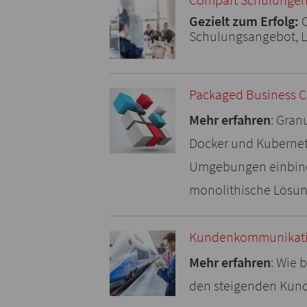
Gezielt zum Erfolg:
C
Schulungsangebot, L
Packaged Business Ca
Mehr erfahren
: Gran
Docker und Kubernete
Umgebungen einbind
monolithische Lösun
Kundenkommunikatio
Mehr erfahren
: Wie 
den steigenden Kund