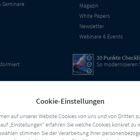
& Seminare
Magazin
White Papers
Newsletter
Webinare & Events
10 Punkte Checkli
sformiert
So modernisieren
Cloud-basierte 
Cookie-Einstellungen
Integration, zentr
Ausgabensteueru
en auf unserer Website Cookies von uns und von Dritten zum
k auf „Einstellungen“ erfahren Sie welche Cookies konkret z
CCM Software
wählen stimmen Sie der Verarbeitung Ihrer personenbezo
len
DocBridge® Custo