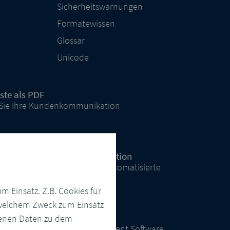
Sicherheitswarnungen
Formatewissen
Glossar
Unicode
ste als PDF
 Sie Ihre Kundenkommunikation
Salesforce Kundenkommunikation
ale Vorlagenverwaltung und automatisierte
ng
 Einsatz. Z.B. Cookies für
u welchem Zweck zum Einsatz
genen Daten zu dem
mer Communication Management Software