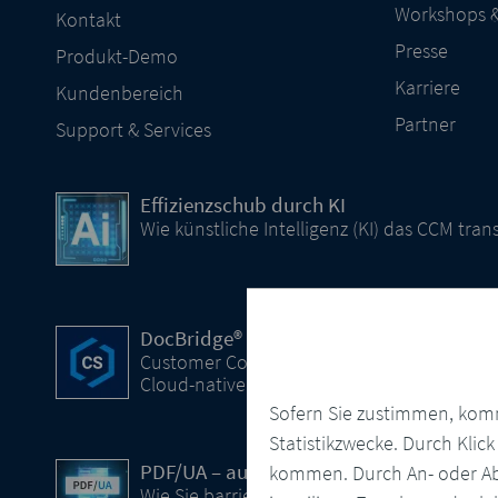
Workshops 
Kontakt
Presse
Produkt-Demo
Karriere
Kundenbereich
Partner
Support & Services
Effizienzschub durch KI
Wie künstliche Intelligenz (KI) das CCM tran
DocBridge® Communication Suite
Customer Communication Management
Cloud-native Lösung
Sofern Sie zustimmen, komm
Statistikzwecke. Durch Klic
PDF/UA – automatisiert und konform
kommen. Durch An- oder Ab
Wie Sie barrierefreie PDF Dokumente erstel