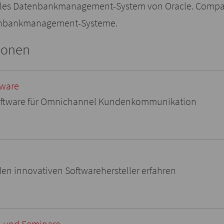
lles Datenbankmanagement-System von Oracle. Compart
tenbankmanagement-Systeme.
ionen
tware
oftware für Omnichannel Kundenkommunikation
en innovativen Softwarehersteller erfahren
 und Seminare