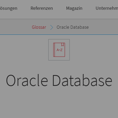
Briefsendungen
 haben noch keinen Zugang?
Zugangsdaten anfordern
ösungen
Referenzen
Magazin
Unterneh
Glossar
Oracle Database
Oracle Database