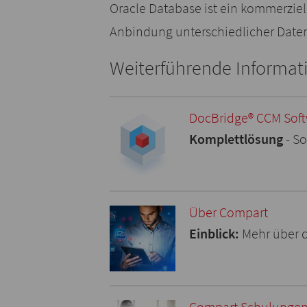
Oracle Database ist ein kommerzie
Anbindung unterschiedlicher Da
Weiterführende Informat
DocBridge® CCM Sof
Komplettlösung
- S
Über Compart
Einblick:
Mehr über d
Compart Schulungen