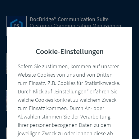
DocBridge® Communication Suite
Customer Communication Management
Cloud-native Lösung
Cookie-Einstellungen
PDF/UA – automatisiert und konform
Wie Sie barrierefreie PDF Dokumente
Sofern Sie zustimmen, kommen auf unserer
erstellen
Website Cookies von uns und von Dritten
zum Einsatz. Z.B. Cookies für Statistikzwecke.
Durch Klick auf „Einstellungen“ erfahren Sie
10 Punkte Checkliste als PDF
welche Cookies konkret zu welchem Zweck
So modernisieren Sie Ihre
Kundenkommunikation
zum Einsatz kommen. Durch An- oder
Abwählen stimmen Sie der Verarbeitung
Ihrer personenbezogenen Daten zu dem
Cloud-basierte Salesforce
jeweiligen Zweck zu oder lehnen diese ab.
Kundenkommunikation