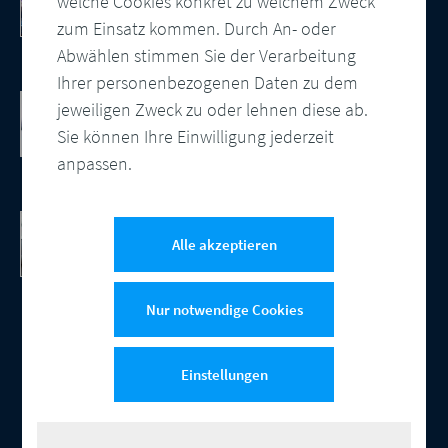
welche Cookies konkret zu welchem Zweck
So modernisieren Sie Ihre
Kundenkommunikation
zum Einsatz kommen. Durch An- oder
Abwählen stimmen Sie der Verarbeitung
Ihrer personenbezogenen Daten zu dem
Cloud-basierte Salesforce
jeweiligen Zweck zu oder lehnen diese ab.
Kundenkommunikation
Sie können Ihre Einwilligung jederzeit
Integration, zentrale Vorlagenverwaltung
anpassen.
und automatisierte Ausgabensteuerung
CCM Software
DocBridge® Customer Communication
Alle akzeptieren
Management Software
Nur notwendige Cookies
Einstellungen
© 2026 Compart
Kontakt
Datenschutz
Impressum
Cookie-Einstellungen
|