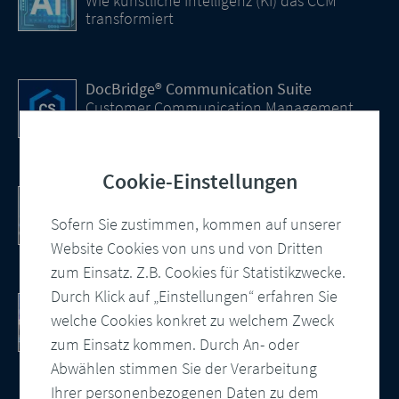
Wie künstliche Intelligenz (KI) das CCM
transformiert
DocBridge® Communication Suite
Customer Communication Management
Cloud-native Lösung
Cookie-Einstellungen
PDF/UA – automatisiert und konform
Wie Sie barrierefreie PDF Dokumente
Sofern Sie zustimmen, kommen auf unserer
erstellen
Website Cookies von uns und von Dritten
zum Einsatz. Z.B. Cookies für Statistikzwecke.
Durch Klick auf „Einstellungen“ erfahren Sie
10 Punkte Checkliste als PDF
welche Cookies konkret zu welchem Zweck
So modernisieren Sie Ihre
Kundenkommunikation
zum Einsatz kommen. Durch An- oder
Abwählen stimmen Sie der Verarbeitung
Ihrer personenbezogenen Daten zu dem