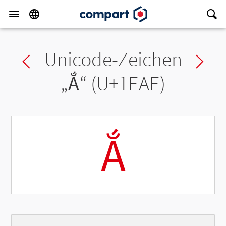
Unicode-Zeichen
Previous char
Ne
„
Ắ
“ (U+1EAE)
Ắ