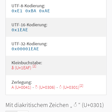
UTF-8-Kodierung:
0xE1 0xBA 0xAE
UTF-16-Kodierung:
0x1EAE
UTF-32-Kodierung:
0x00001EAE
Kleinbuchstabe:
[2]
ắ (U+1EAF)
Zerlegung:
[2]
A (U+0041)
-
◌̆ (U+0306)
-
◌́ (U+0301)
Mit diakritischem Zeichen „
◌́
“ (U+0301)