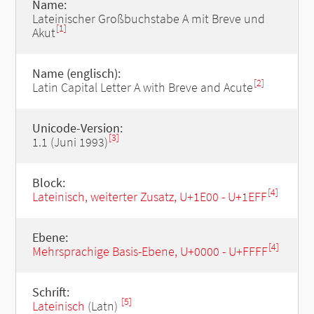
Name:
Lateinischer Großbuchstabe A mit Breve und
[1]
Akut
Name (englisch):
[2]
Latin Capital Letter A with Breve and Acute
Unicode-Version:
[3]
1.1 (Juni 1993)
Block:
[4]
Lateinisch, weiterter Zusatz, U+1E00 - U+1EFF
Ebene:
[4]
Mehrsprachige Basis-Ebene, U+0000 - U+FFFF
Schrift:
[5]
Lateinisch
(Latn)