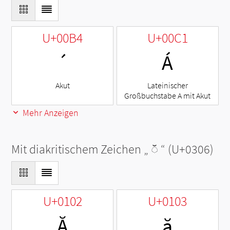
U+00B4
U+00C1
´
Á
Akut
Lateinischer
Großbuchstabe A mit Akut
Mehr Anzeigen
Mit diakritischem Zeichen „
◌̆
“ (U+0306)
U+0102
U+0103
Ă
ă